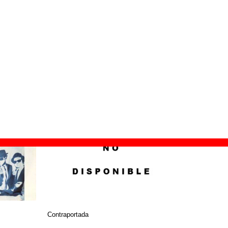
ión:
1991
a Fábrica Magnética
lTonos
ca
©
La Fábrica Magnética
Contraportada