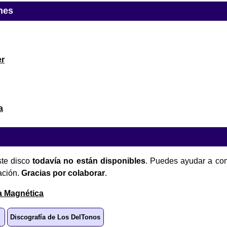
nes
er
a
te disco
todavía no están disponibles
. Puedes ayudar a com
ación.
Gracias por colaborar
.
a Magnética
Discografía de Los DelTonos