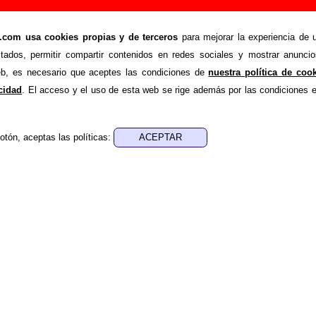
r” (Single de vinilo de 7’’, 1991) - Los DelTonos
om usa cookies propias y de terceros
para mejorar la experiencia de u
>
>
onos
Discografía
Nada que hacer
stados, permitir compartir contenidos en redes sociales y mostrar anuncio
ende recopilar todo tipo de información sobre el
disco “
web, es necesario que aceptes las condiciones de
nuestra política de coo
os DelTonos
. Además del listado de canciones incluidas en e
acidad
. El acceso y el uso de esta web se rige además por las condiciones 
 página otros tipos de información a medida que estén disp
u publicación, los créditos de la grabación de las canciones (
otón, aceptas las políticas:
sponsables de la grabación, las mezclas y la masterización)
 otros formatos, curiosidades relacionadas con el disco... Si e
 adicional, puedes ayudar a
completar esta información
.
acer
 vinilo de 7’’