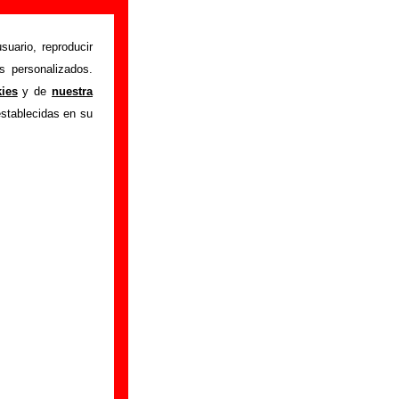
suario, reproducir
s personalizados.
Nada que hacer”
,
kies
y de
nuestra
l disco, también se
establecidas en su
onibles: los datos
productor, músicos,
, información sobre
ncuentras errores o