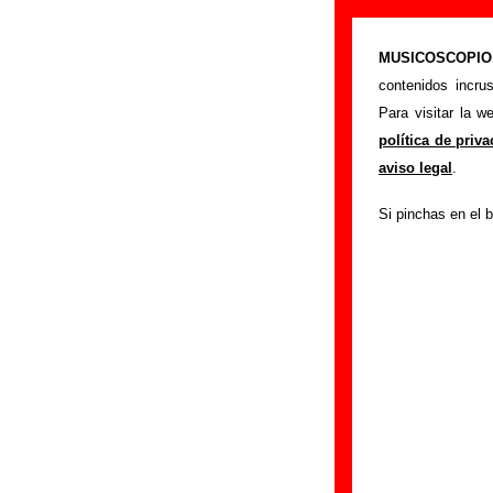
“Nada que hace
MUSICOSCOPIO.c
>
Portada
Los DelT
contenidos incru
Esta página pret
Para visitar la 
interpretado por
L
política de priv
mostrarán en esta
aviso legal
.
relacionados con s
Si pinchas en el b
colaboradores y re
otras ediciones en
tienes información
Edición
Título:
Nada que h
Formato:
Single de