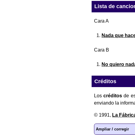
Lista de cancio
Cara A
Nada que hac
Cara B
No quiero nad
Créditos
Los
créditos
de es
enviando la inform
© 1991,
La Fábric
Ampliar / corregir