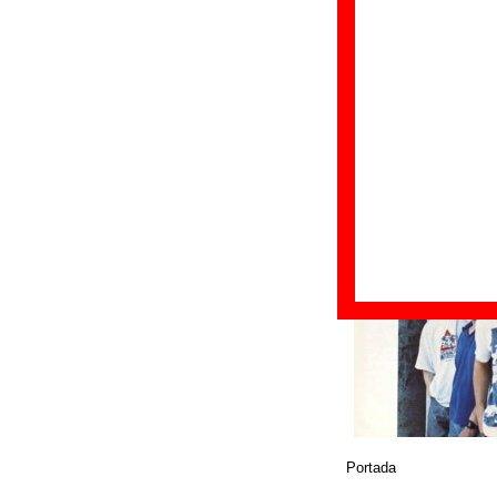
Fecha de publicac
Discográfica(s):
L
Referencia:
????
Grupo(s)
:
Los De
Diseño
©
La Fábrica Magnéti
Portada