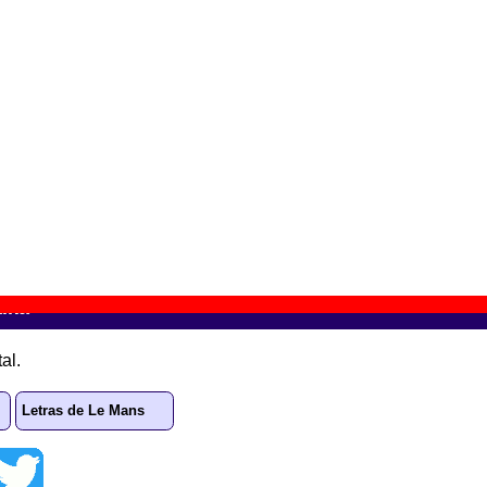
Aquí vivía yo
” (
CD / 2 LPs
)
rupo(s):
Le Mans
iscográfica(s):
Elefant Records
- Referencia:
????
echa de publicación:
octubre de 1998
quí vivía yo (reedición)
” (
CD digipack
)
upo(s):
Le Mans
scográfica(s):
Elefant Records
- Referencia:
????
cha de publicación:
marzo de 2004
aika”
al.
Letras de Le Mans