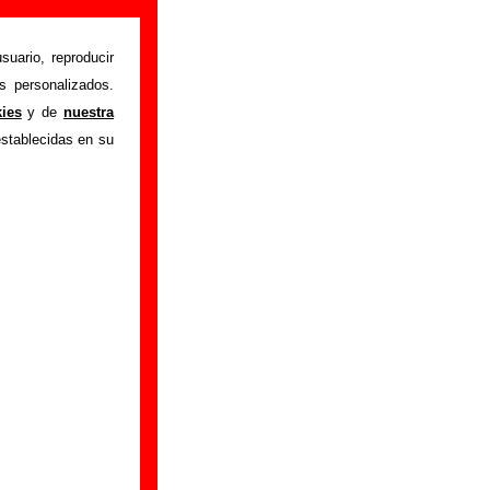
suario, reproducir
s personalizados.
laika
" interpretada
kies
y de
nuestra
 los autores, sobre
establecidas en su
e versiones a cargo
 ayudar a
completar