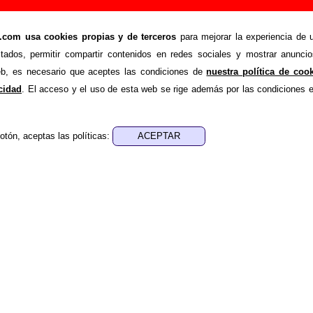
anción de Le Mans (Letra e información)
om usa cookies propias y de terceros
para mejorar la experiencia de u
>
>
Canciones
Balalaika
stados, permitir compartir contenidos en redes sociales y mostrar anuncio
de recopilar todo tipo de información sobre la
canción "Bala
web, es necesario que aceptes las condiciones de
nuestra política de coo
ás de su letra, también aparecerá información sobre el autor o
acidad
. El acceso y el uso de esta web se rige además por las condiciones 
que está incluido este tema, sobre la grabación del mismo, sobr
 Si encuentras errores o tienes información adicional, puedes
otón, aceptas las políticas:
es, ediciones... de “Balalaika”
- - - -
ica - Ibon Errazkin
 aparece “Balalaika”