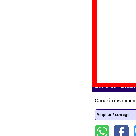
“
G
D
F
“
A
Gr
Di
Fe
Letra de “Balal
Canción instrument
Ampliar / corregir