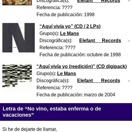
Discográfica(s):
Elefant Records
-
Referencia:
????
Fecha de publicación:
1998
“
Aquí vivía yo
” (
CD / 2 LPs
)
Grupo(s):
Le Mans
Discográfica(s):
Elefant Records
-
Referencia:
????
Fecha de publicación:
octubre de 1998
“
Aquí vivía yo (reedición)
” (
CD digipack
)
Grupo(s):
Le Mans
Discográfica(s):
Elefant Records
-
Referencia:
????
Fecha de publicación:
marzo de 2004
Letra de “No vino, estaba enferma o de
vacaciones”
Si he de dejarte de llamar,