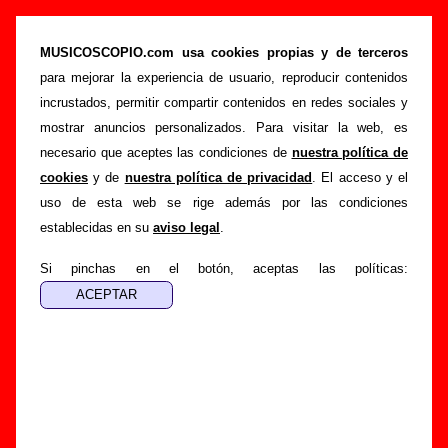
“No vino, estaba enferma o de vacaciones”,
canción de Le Mans (Letra e información)
MUSICOSCOPIO.com usa cookies propias y de terceros
para mejorar la experiencia de usuario, reproducir contenidos
>
>
Portada
Le Mans
Canciones
incrustados, permitir compartir contenidos en redes sociales y
>
No vino, estaba enferma o de vacaciones
mostrar anuncios personalizados. Para visitar la web, es
necesario que aceptes las condiciones de
nuestra política de
Esta página pretende recopilar todo tipo de información
cookies
y de
nuestra política de privacidad
. El acceso y el
sobre la
canción "No vino, estaba enferma o de
uso de esta web se rige además por las condiciones
vacaciones
" interpretada por
Le Mans
. Además de su letra,
establecidas en su
aviso legal
.
también aparecerá información sobre el autor o los autores,
sobre los discos en los que está incluido este tema, sobre la
Si pinchas en el botón, aceptas las políticas:
grabación del mismo, sobre versiones a cargo de otros
grupos... Si encuentras errores o tienes información
adicional, puedes ayudar a
completar esta información
.
Autores, versiones, ediciones... de “No vino,