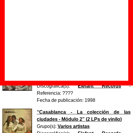
estaba enferma o de vacaciones”
Autor(es) de la letra - Ibon Errazkin / Teresa Iturrioz
Autor(es) de la música - Ibon Errazkin / Teresa Iturrioz
Discos en los que aparece “No vino, estaba enferma o
de vacaciones”
“
Casablanca - La colección de las
ciudades - Módulo 2
” (
CD
)
Grupo(s):
Varios artistas
Discográfica(s):
Elefant Records
-
Referencia:
????
Fecha de publicación:
1998
“
Casablanca - La colección de las
ciudades - Módulo 2
” (
2 LPs de vinilo
)
Grupo(s):
Varios artistas