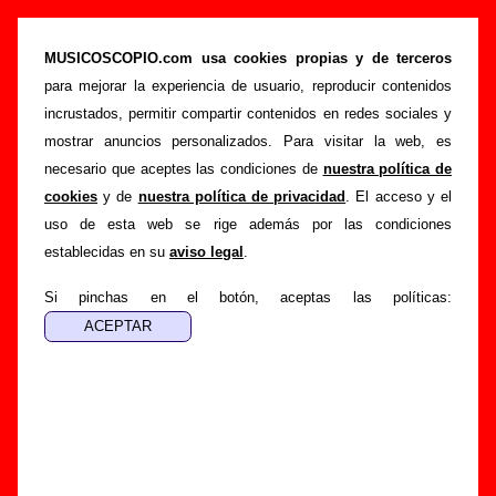
“Un rayo de sol (Jeff Dawson remix, Pez)”,
canción de Le Mans (Letra e información)
MUSICOSCOPIO.com usa cookies propias y de terceros
para mejorar la experiencia de usuario, reproducir contenidos
>
>
Portada
Le Mans
Canciones
incrustados, permitir compartir contenidos en redes sociales y
>
Un rayo de sol (Jeff Dawson remix, Pez)
mostrar anuncios personalizados. Para visitar la web, es
necesario que aceptes las condiciones de
nuestra política de
Esta página pretende recopilar todo tipo de información
cookies
y de
nuestra política de privacidad
. El acceso y el
sobre la
canción "Un rayo de sol (Jeff Dawson remix,
uso de esta web se rige además por las condiciones
Pez)
" interpretada por
Le Mans
. Además de su letra, también
establecidas en su
aviso legal
.
aparecerá información sobre el autor o los autores, sobre los
discos en los que está incluido este tema, sobre la grabación
Si pinchas en el botón, aceptas las políticas:
del mismo, sobre versiones a cargo de otros grupos... Si
encuentras errores o tienes información adicional, puedes
ayudar a
completar esta información
.
Autores, versiones, ediciones... de “Un rayo de