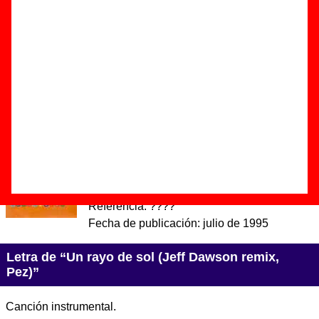
sol (Jeff Dawson remix, Pez)”
Autor(es) de la letra - - - -
Autor(es) de la música - Ibon Errazkin / Teresa Iturrioz
Discos en los que aparece “Un rayo de sol (Jeff Dawson
remix, Pez)”
“
Zerbina
” (
Mini CD / Mini LP
)
Grupo(s):
Le Mans
Discográfica(s):
Elefant Records
-
Referencia:
????
Fecha de publicación:
julio de 1995
Letra de “Un rayo de sol (Jeff Dawson remix,
Pez)”
Canción instrumental.