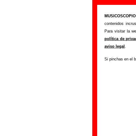
“Yin yang”, ca
MUSICOSCOPIO.c
>
Portada
Le Mans
contenidos incru
Esta página preten
Para visitar la 
Le Mans
. Además 
política de priv
discos en los que 
aviso legal
.
otros grupos... Si 
Si pinchas en el b
información
.
Autores, versio
Autor(es) de la letr
Autor(es) de la músi
Discos en los que