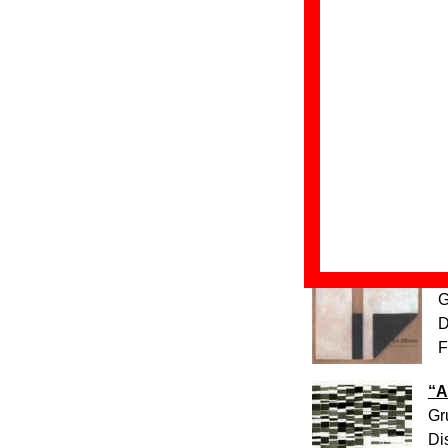
“
G
D
F
“
G
D
F
“
G
D
F
“
A
Gr
Di