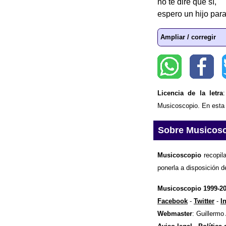
no te diré que sí,
espero un hijo para 
Ampliar / corregir
Licencia de la letra
Musicoscopio. En esta p
Sobre Musicos
Musicoscopio
recopila
ponerla a disposición d
Musicoscopio 1999-2
Facebook
-
Twitter
-
I
Webmaster
: Guillermo