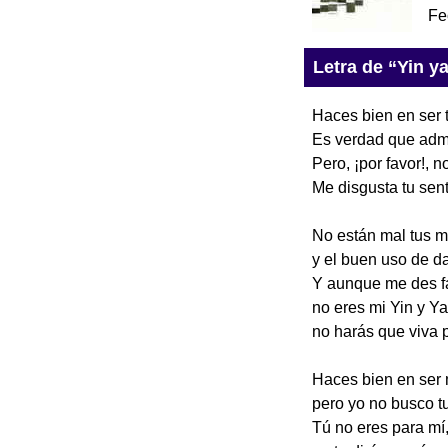
Fe
Letra de “Yin y
Haces bien en ser 
Es verdad que admi
Pero, ¡por favor!, n
Me disgusta tu sen
No están mal tus 
y el buen uso de d
Y aunque me des f
no eres mi Yin y Y
no harás que viva p
Haces bien en ser m
pero yo no busco tu
Tú no eres para mí