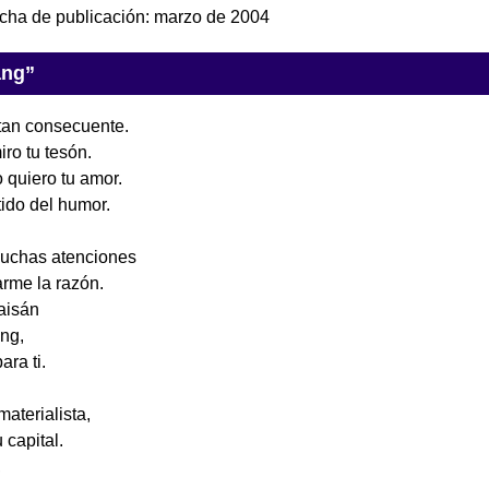
cha de publicación:
marzo de 2004
ang”
tan consecuente.
ro tu tesón.
o quiero tu amor.
tido del humor.
muchas atenciones
arme la razón.
aisán
ang,
ara ti.
aterialista,
 capital.
,