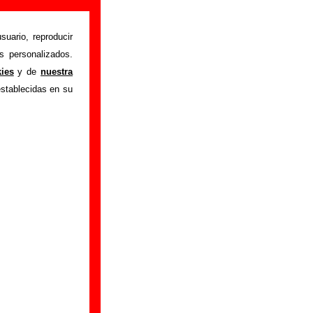
suario, reproducir
s personalizados.
ng
" interpretada por
kies
y de
nuestra
 autores, sobre los
establecidas en su
ersiones a cargo de
ar a
completar esta