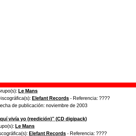
Yin yang
” (
CD single / Single de vinilo de 12’’
)
rupo(s):
Le Mans
iscográfica(s):
Elefant Records
- Referencia:
????
echa de publicación:
abril de 1998
Aquí vivía yo
” (
CD / 2 LPs
)
rupo(s):
Le Mans
iscográfica(s):
Elefant Records
- Referencia:
????
echa de publicación:
octubre de 1998
Catástrofe nº 17
” (
CD digipack
)
rupo(s):
Le Mans
iscográfica(s):
Elefant Records
- Referencia:
????
echa de publicación:
noviembre de 2003
quí vivía yo (reedición)
” (
CD digipack
)
upo(s):
Le Mans
scográfica(s):
Elefant Records
- Referencia:
????