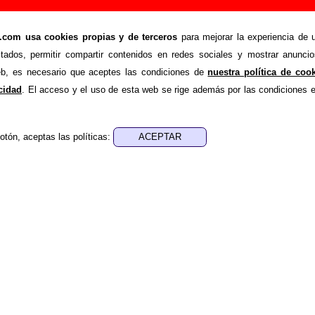
nción de Le Mans (Letra e información)
om usa cookies propias y de terceros
para mejorar la experiencia de u
>
>
Canciones
Yin yang
stados, permitir compartir contenidos en redes sociales y mostrar anuncio
de recopilar todo tipo de información sobre la
canción "Yin ya
web, es necesario que aceptes las condiciones de
nuestra política de coo
de su letra, también aparecerá información sobre el autor o los
acidad
. El acceso y el uso de esta web se rige además por las condiciones 
está incluido este tema, sobre la grabación del mismo, sobre v
encuentras errores o tienes información adicional, puedes ayud
otón, aceptas las políticas:
nes, ediciones... de “Yin yang”
a - Ibon Errazkin / Teresa Iturrioz
ca - Ibon Errazkin / Teresa Iturrioz
 aparece “Yin yang”