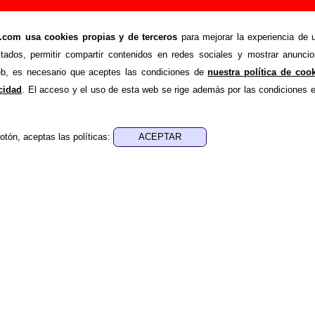
ión de Le Mans (Letra e información)
om usa cookies propias y de terceros
para mejorar la experiencia de u
>
>
Canciones
Lucien
stados, permitir compartir contenidos en redes sociales y mostrar anuncio
de recopilar todo tipo de información sobre la
canción "Luci
web, es necesario que aceptes las condiciones de
nuestra política de coo
de su letra, también aparecerá información sobre el autor o los
acidad
. El acceso y el uso de esta web se rige además por las condiciones 
está incluido este tema, sobre la grabación del mismo, sobre v
encuentras errores o tienes información adicional, puedes ayud
otón, aceptas las políticas:
nes, ediciones... de “Lucien”
a - ????
sica - ????
e aparece “Lucien”