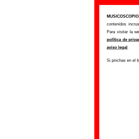
“Lucien”, canc
MUSICOSCOPIO.c
>
Portada
Le Mans
contenidos incru
Esta página preten
Para visitar la 
Le Mans
. Además 
política de priv
discos en los que 
aviso legal
.
otros grupos... Si 
Si pinchas en el b
información
.
Autores, versio
Autor(es) de la letr
Autor(es) de la mú
Discos en los qu