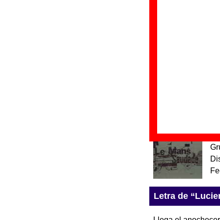
“
E
Gr
Di
Fe
“
S
Gr
Di
Fe
“
S
Gr
Di
Fe
Letra de “Lucie
Llega el anochecer