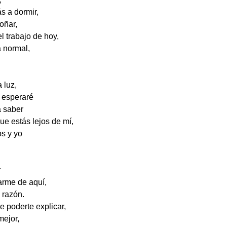
ás a dormir,
oñar,
el trabajo de hoy,
a normal,
 luz,
o esperaré
a saber
que estás lejos de mí,
os y yo
r
rme de aquí,
a razón.
de poderte explicar,
mejor,