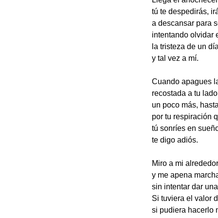
tú te despedirás, ir
a descansar para s
intentando olvidar 
la tristeza de un dí
y tal vez a mí.
Cuando apagues la
recostada a tu lad
un poco más, hast
por tu respiración 
tú sonríes en sueñ
te digo adiós.
Miro a mi alrededo
y me apena marcha
sin intentar dar un
Si tuviera el valor 
si pudiera hacerlo 