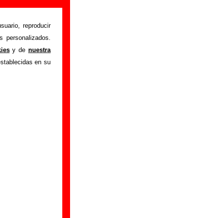
suario, reproducir
s personalizados.
en
" interpretada por
kies
y de
nuestra
 autores, sobre los
establecidas en su
ersiones a cargo de
ar a
completar esta