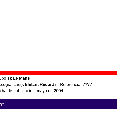
lefant Radio - 68.2 FM Stereo
” (
CD sampler
)
upo(s):
Varios artistas
scográfica(s):
Elefant Records
- Referencia:
????
cha de publicación:
1996
audade
” (
CD / 2 vinilos de 10’’
)
upo(s):
Le Mans
scográfica(s):
Elefant Records
- Referencia:
????
cha de publicación:
enero de 1996
audade (reedición)
” (
CD digipack
)
upo(s):
Le Mans
scográfica(s):
Elefant Records
- Referencia:
????
cha de publicación:
mayo de 2004
n”
,