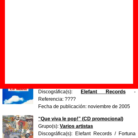
Autor(es) de la música - ????
Discos en los que aparece “Juan”
“
Le Mans
” (
CD / LP de vinilo
)
Grupo(s):
Le Mans
Discográfica(s):
Elefant Records
-
Referencia:
????
Fecha de publicación:
1993
“
Le Mans (reedición)
” (
CD digipack
)
Grupo(s):
Le Mans
Discográfica(s):
Elefant Records
-
Referencia:
????
Fecha de publicación:
noviembre de 2005
“
Que viva le pop!
” (
CD promocional
)
Grupo(s):
Varios artistas
Discográfica(s):
Elefant Records / Fortuna