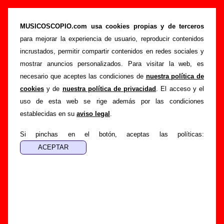
“Juan”, canción de Le Mans (Letra e
información)
MUSICOSCOPIO.com usa cookies propias y de terceros
para mejorar la experiencia de usuario, reproducir contenidos
>
>
>
Portada
Le Mans
Canciones
Juan
incrustados, permitir compartir contenidos en redes sociales y
Esta página pretende recopilar todo tipo de información
mostrar anuncios personalizados. Para visitar la web, es
sobre la
canción "Juan
" interpretada por
Le Mans
. Además
necesario que aceptes las condiciones de
nuestra política de
de su letra, también aparecerá información sobre el autor o
cookies
y de
nuestra política de privacidad
. El acceso y el
los autores, sobre los discos en los que está incluido este
uso de esta web se rige además por las condiciones
tema, sobre la grabación del mismo, sobre versiones a cargo
establecidas en su
aviso legal
.
de otros grupos... Si encuentras errores o tienes información
adicional, puedes ayudar a
completar esta información
.
Si pinchas en el botón, aceptas las políticas:
Autores, versiones, ediciones... de “Juan”
Autor(es) de la letra - ????