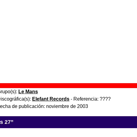
Yin yang
” (
CD single / Single de vinilo de 12’’
)
rupo(s):
Le Mans
iscográfica(s):
Elefant Records
- Referencia:
????
echa de publicación:
abril de 1998
lefantdiez (1989-1999)
” (
CD sampler
)
upo(s):
Varios artistas
scográfica(s):
Elefant Records
- Referencia:
????
cha de publicación:
1999
Catástrofe nº 17
” (
CD digipack
)
rupo(s):
Le Mans
iscográfica(s):
Elefant Records
- Referencia:
????
echa de publicación:
noviembre de 2003
s 27”