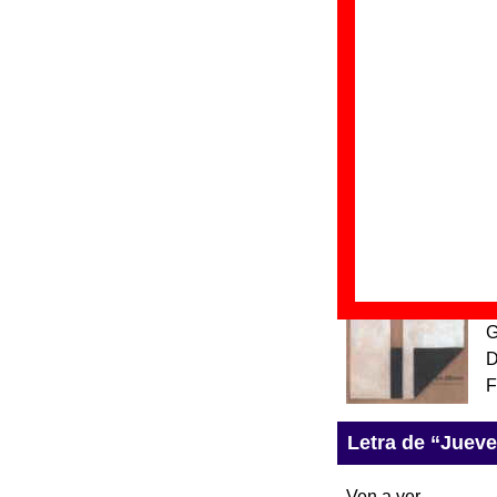
“
G
D
F
“
E
Gr
Di
Fe
“
G
D
F
Letra de “Jueve
Ven a ver,