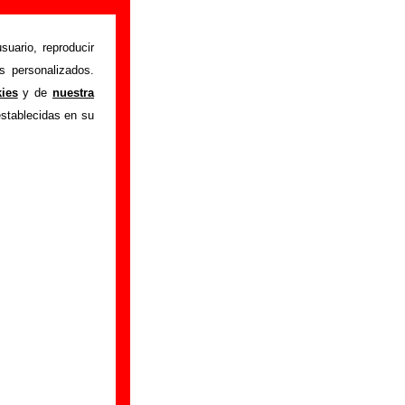
suario, reproducir
s personalizados.
es 27
" interpretada
kies
y de
nuestra
 los autores, sobre
establecidas en su
e versiones a cargo
 ayudar a
completar