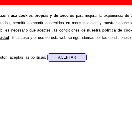
anción de Le Mans (Letra e información)
om usa cookies propias y de terceros
para mejorar la experiencia de u
>
>
Canciones
Jueves 27
stados, permitir compartir contenidos en redes sociales y mostrar anuncio
de recopilar todo tipo de información sobre la
canción "Juev
web, es necesario que aceptes las condiciones de
nuestra política de coo
ás de su letra, también aparecerá información sobre el autor o
acidad
. El acceso y el uso de esta web se rige además por las condiciones 
que está incluido este tema, sobre la grabación del mismo, sobr
 Si encuentras errores o tienes información adicional, puedes
otón, aceptas las políticas:
nes, ediciones... de “Jueves 27”
a - ????
sica - ????
e aparece “Jueves 27”