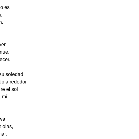
no es
a,
n.
er.
nue,
ecer.
su soledad
o alrededor.
re el sol
 mí.
 va
 olas,
mar.