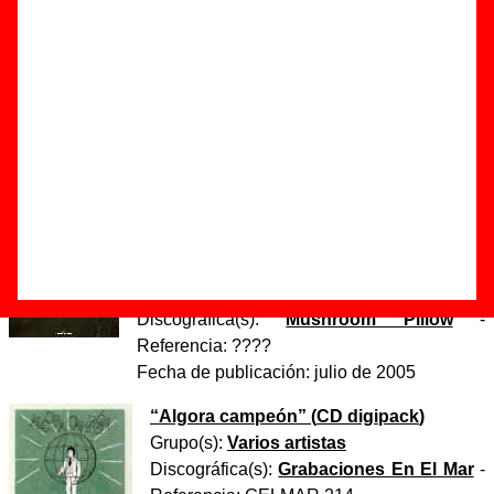
que estaba muerto”
Autor(es) de la letra - Sergio Algora / Enrique Moreno
Autor(es) de la música - Sergio Algora / Enrique Moreno
Discos en los que aparece “Nadie sabía que estaba
muerto”
“
Costabravismo - El experimento es el
experimento
” (
CD
)
Grupo(s):
La Costa Brava
Discográfica(s):
Mushroom Pillow
-
Referencia:
????
Fecha de publicación:
julio de 2005
“
Algora campeón
” (
CD digipack
)
Grupo(s):
Varios artistas
Discográfica(s):
Grabaciones En El Mar
-