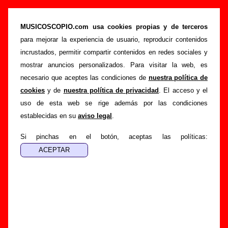
“Nadie sabía que estaba muerto”, canción de
La Costa Brava (Letra e información)
MUSICOSCOPIO.com usa cookies propias y de terceros
para mejorar la experiencia de usuario, reproducir contenidos
>
>
Portada
La Costa Brava
Canciones
incrustados, permitir compartir contenidos en redes sociales y
>
Nadie sabía que estaba muerto
mostrar anuncios personalizados. Para visitar la web, es
necesario que aceptes las condiciones de
nuestra política de
Esta página pretende recopilar todo tipo de información
cookies
y de
nuestra política de privacidad
. El acceso y el
sobre la
canción "Nadie sabía que estaba muerto
"
uso de esta web se rige además por las condiciones
interpretada por
La Costa Brava
. Además de su letra,
establecidas en su
aviso legal
.
también aparecerá información sobre el autor o los autores,
sobre los discos en los que está incluido este tema, sobre la
Si pinchas en el botón, aceptas las políticas:
grabación del mismo, sobre versiones a cargo de otros
grupos... Si encuentras errores o tienes información
adicional, puedes ayudar a
completar esta información
.
Autores, versiones, ediciones... de “Nadie sabía