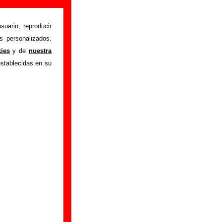
e información)
suario, reproducir
s personalizados.
No me enseñen la
kies
y de
nuestra
á información sobre
establecidas en su
re la grabación del
tienes información
da originalmente por