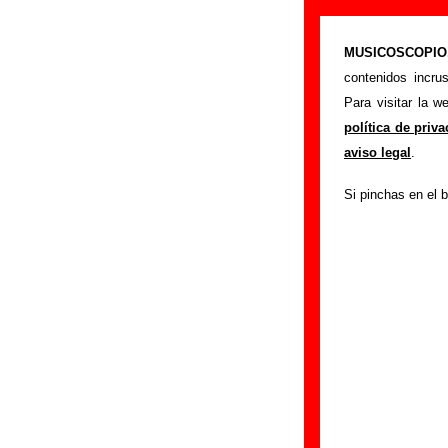
“No me enseñen
MUSICOSCOPIO.c
>
Portada
La Costa
contenidos incru
Esta página prete
Para visitar la 
lección
" interpret
política de priv
el autor o los aut
aviso legal
.
mismo, sobre vers
Si pinchas en el b
adicional, puedes 
Autores, versio
Autor(es) de la let
Autor(es) de la mú
Esta canción es u