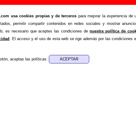
 la lección”, canción de La Costa Brava (Letra 
om usa cookies propias y de terceros
para mejorar la experiencia de u
>
>
 Brava
Canciones
No me enseñen la lección
stados, permitir compartir contenidos en redes sociales y mostrar anuncio
nde recopilar todo tipo de información sobre la
canción "
web, es necesario que aceptes las condiciones de
nuestra política de coo
ada por
La Costa Brava
. Además de su letra, también aparecer
acidad
. El acceso y el uso de esta web se rige además por las condiciones 
ores, sobre los discos en los que está incluido este tema, sob
iones a cargo de otros grupos... Si encuentras errores o 
otón, aceptas las políticas:
ayudar a
completar esta información
.
nes, ediciones... de “No me enseñen la lección”
ra - Nacho Cano
sica - Nacho Cano
na versión de
“No me enseñen la lección”
, canción interpreta