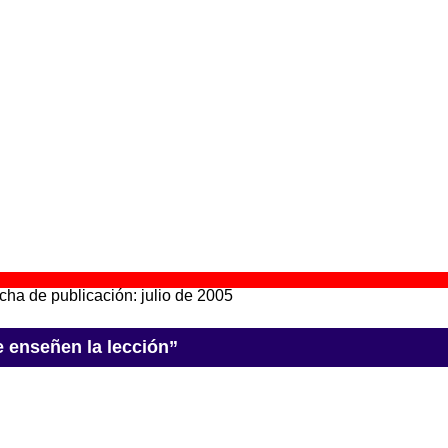
de esta versión es ligeramente diferente a la de la canción origin
 aparece “No me enseñen la lección”
n tu fiesta me colé
” (
2 CDs
)
upo(s):
Varios artistas
scográfica(s):
El Diablo Distribución
- Referencia:
EDD138CD
cha de publicación:
08 de marzo de 2005
ostabravismo - El experimento es el experimento
” (
CD
)
upo(s):
La Costa Brava
scográfica(s):
Mushroom Pillow
- Referencia:
????
cha de publicación:
julio de 2005
 enseñen la lección”