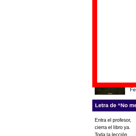
Mecano
. La letra 
Discos en los que
“
E
Gr
Di
Fe
“
C
Gr
Di
Fe
Letra de “No me
Entra el profesor,
cierra el libro ya.
Toda la lección