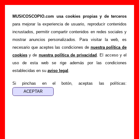
“Año bisiesto”, canción de La Buena Vida
(Letra e información)
MUSICOSCOPIO.com usa cookies propias y de terceros
para mejorar la experiencia de usuario, reproducir contenidos
>
>
>
Portada
La Buena Vida
Canciones
Año bisiesto
incrustados, permitir compartir contenidos en redes sociales y
Esta página pretende recopilar todo tipo de información
mostrar anuncios personalizados. Para visitar la web, es
sobre la
canción "Año bisiesto
" interpretada por
La Buena
necesario que aceptes las condiciones de
nuestra política de
Vida
. Además de su letra, también aparecerá información
cookies
y de
nuestra política de privacidad
. El acceso y el
sobre el autor o los autores, sobre los discos en los que está
uso de esta web se rige además por las condiciones
incluido este tema, sobre la grabación del mismo, sobre
establecidas en su
aviso legal
.
versiones a cargo de otros grupos... Si encuentras errores o
tienes información adicional, puedes ayudar a
completar
Si pinchas en el botón, aceptas las políticas:
esta información
.
Autores, versiones, ediciones... de “Año bisiesto”