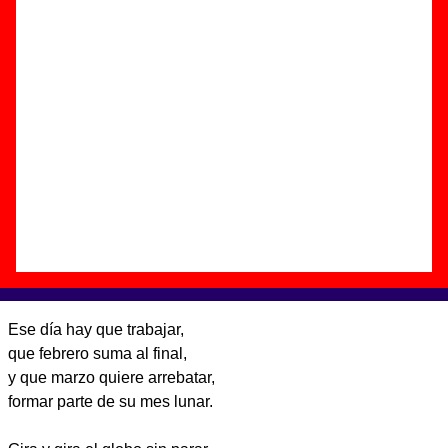
Autor(es) de la letra - ????
Autor(es) de la música - ????
Discos en los que aparece “Año bisiesto”
“
Viaje por países pequeños
” (
CD-EP
)
Grupo(s):
La Buena Vida
Discográfica(s):
El Volcán Música
-
Referencia:
????
Fecha de publicación:
17 de marzo de 2009
Letra de “Año bisiesto”
Ese día hay que trabajar,
que febrero suma al final,
y que marzo quiere arrebatar,
formar parte de su mes lunar.