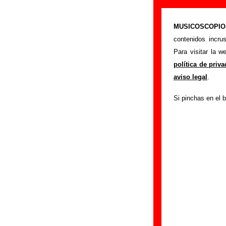
“Encadenados”
MUSICOSCOPIO.c
>
Portada
La Bien 
contenidos incru
Esta página pret
Para visitar la 
interpretada por
La
política de priv
o los autores, sob
aviso legal
.
sobre versiones a 
Si pinchas en el b
puedes ayudar a
c
Autores, versio
Autor(es) de la let
Autor(es) de la mú
Autor(es) de los a