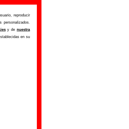
ón)
suario, reproducir
s personalizados.
n "Encadenados
"
kies
y de
nuestra
ción sobre el autor
establecidas en su
rabación del mismo,
ormación adicional,