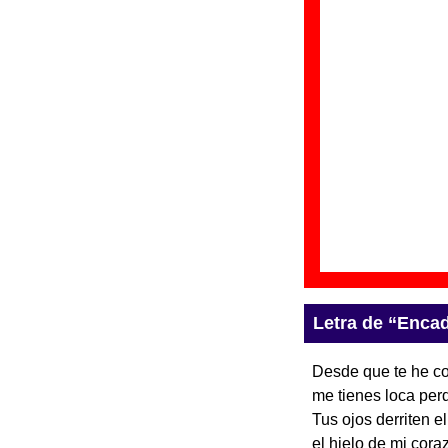
Discos en los qu
“
N
Gr
Di
Fe
“
P
Gr
Di
Fe
Letra de “Enca
Desde que te he c
me tienes loca per
Tus ojos derriten el
el hielo de mi cora