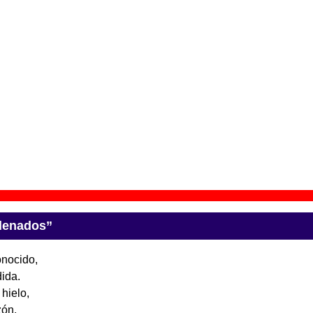
e aparece “Encadenados”
octurnidad
” (
Maxi 12’’
)
upo(s):
La Bien Querida
scográfica(s):
Elefant Records
- Referencia:
ER-335
cha de publicación:
06 de enero de 2015
remeditación, nocturnidad y alevosía
” (
CD digipack
)
upo(s):
La Bien Querida
scográfica(s):
Elefant Records
- Referencia:
ER-1197
cha de publicación:
06 de marzo de 2015
denados”
onocido,
dida.
 hielo,
zón.