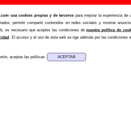
, canción de La Bien Querida (Letra e informaci
om usa cookies propias y de terceros
para mejorar la experiencia de u
>
>
Querida
Canciones
Encadenados
stados, permitir compartir contenidos en redes sociales y mostrar anuncio
ende recopilar todo tipo de información sobre la
canció
web, es necesario que aceptes las condiciones de
nuestra política de coo
 Bien Querida
. Además de su letra, también aparecerá informa
acidad
. El acceso y el uso de esta web se rige además por las condiciones 
re los discos en los que está incluido este tema, sobre la g
cargo de otros grupos... Si encuentras errores o tienes inf
otón, aceptas las políticas:
ompletar esta información
.
nes, ediciones... de “Encadenados”
ra - Ana Fernández-Villaverde
sica - Ana Fernández-Villaverde
rreglos - David Rodríguez Ponce