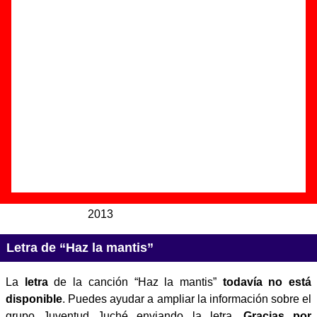
Autor(es) de la letra - ????
Autor(es) de la música - ????
Discos en los que aparece “Haz la mantis”
“
Quemadero
” (
EP de vinilo de 7’’
)
Grupo(s):
Juventud Juché
Discográfica(s):
Gramaciones
Grabofónicas
/
Sonido Muchacho
-
Referencia:
GRGR25 / SM-014
Fecha de publicación:
21 de diciembre de
2013
Letra de “Haz la mantis”
La
letra
de la canción “Haz la mantis”
todavía no está
disponible
. Puedes ayudar a ampliar la información sobre el
grupo Juventud Juché enviando la letra.
Gracias por