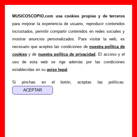
“Haz la mantis”, canción de Juventud Juché
(Letra e información)
MUSICOSCOPIO.com usa cookies propias y de terceros
para mejorar la experiencia de usuario, reproducir contenidos
>
>
>
Portada
Juventud Juché
Canciones
Haz la mantis
incrustados, permitir compartir contenidos en redes sociales y
Esta página pretende recopilar todo tipo de información
mostrar anuncios personalizados. Para visitar la web, es
sobre la
canción "Haz la mantis
" interpretada por
necesario que aceptes las condiciones de
nuestra política de
Juventud Juché
. Además de su letra, también aparecerá
cookies
y de
nuestra política de privacidad
. El acceso y el
información sobre el autor o los autores, sobre los discos en
uso de esta web se rige además por las condiciones
los que está incluido este tema, sobre la grabación del
establecidas en su
aviso legal
.
mismo, sobre versiones a cargo de otros grupos... Si
encuentras errores o tienes información adicional, puedes
Si pinchas en el botón, aceptas las políticas:
ayudar a
completar esta información
.
Autores, versiones, ediciones... de “Haz la
mantis”