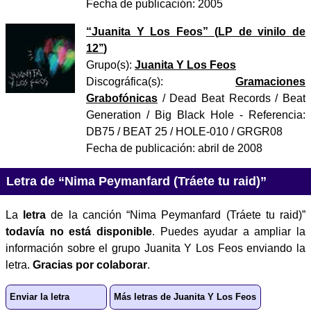
Fecha de publicación:
2005
“
Juanita Y Los Feos
” (
LP de vinilo de
12’’
)
Grupo(s):
Juanita Y Los Feos
Discográfica(s):
Gramaciones
Grabofónicas
/
Dead Beat Records / Beat
Generation / Big Black Hole
- Referencia:
DB75 / BEAT 25 / HOLE-010 / GRGR08
Fecha de publicación:
abril de 2008
Letra de “Nima Peymanfard (Tráete tu raid)”
La
letra
de la canción “Nima Peymanfard (Tráete tu raid)”
todavía no está disponible
. Puedes ayudar a ampliar la
información sobre el grupo Juanita Y Los Feos enviando la
letra.
Gracias por colaborar
.
Enviar la letra
Más letras de Juanita Y Los Feos