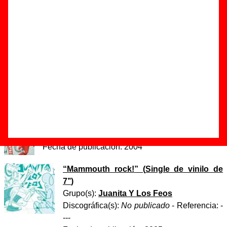
Peymanfard (Tráete tu raid)”
Autor(es) de la letra - ????
Autor(es) de la música - ????
Discos en los que aparece “Nima Peymanfard (Tráete tu
raid)”
“
Cassette records
” (
Casete maqueta
)
Grupo(s):
Juanita Y Los Feos
Discográfica(s):
Autoedición
- Referencia:
----
Fecha de publicación:
2004
“
Mammouth rock!
” (
Single de vinilo de
7’’
)
Grupo(s):
Juanita Y Los Feos
Discográfica(s):
No publicado
- Referencia:
-
---