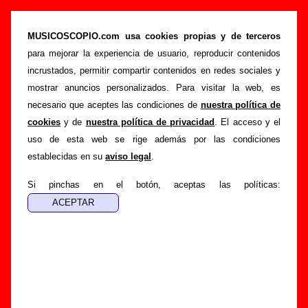
“Nima Peymanfard (Tráete tu raid)”, canción
de Juanita Y Los Feos (Letra e información)
MUSICOSCOPIO.com usa cookies propias y de terceros
para mejorar la experiencia de usuario, reproducir contenidos
>
>
Portada
Juanita Y Los Feos
Canciones
incrustados, permitir compartir contenidos en redes sociales y
>
Nima Peymanfard (Tráete tu raid)
mostrar anuncios personalizados. Para visitar la web, es
necesario que aceptes las condiciones de
nuestra política de
Esta página pretende recopilar todo tipo de información
cookies
y de
nuestra política de privacidad
. El acceso y el
sobre la
canción "Nima Peymanfard (Tráete tu raid)
"
uso de esta web se rige además por las condiciones
interpretada por
Juanita Y Los Feos
. Además de su letra,
establecidas en su
aviso legal
.
también aparecerá información sobre el autor o los autores,
sobre los discos en los que está incluido este tema, sobre la
Si pinchas en el botón, aceptas las políticas:
grabación del mismo, sobre versiones a cargo de otros
grupos... Si encuentras errores o tienes información
adicional, puedes ayudar a
completar esta información
.
Autores, versiones, ediciones... de “Nima