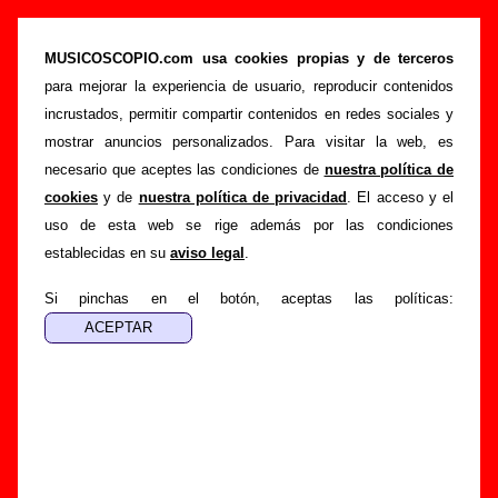
“Hoy no sale el sol”, canción de Joe
Crepúsculo (Letra e información)
MUSICOSCOPIO.com usa cookies propias y de terceros
para mejorar la experiencia de usuario, reproducir contenidos
>
>
>
Portada
Joe Crepúsculo
Canciones
Hoy no sale el sol
incrustados, permitir compartir contenidos en redes sociales y
Esta página pretende recopilar todo tipo de información
mostrar anuncios personalizados. Para visitar la web, es
sobre la
canción "Hoy no sale el sol
" interpretada por
Joe
necesario que aceptes las condiciones de
nuestra política de
Crepúsculo
. Además de su letra, también aparecerá
cookies
y de
nuestra política de privacidad
. El acceso y el
información sobre el autor o los autores, sobre los discos en
uso de esta web se rige además por las condiciones
los que está incluido este tema, sobre la grabación del
establecidas en su
aviso legal
.
mismo, sobre versiones a cargo de otros grupos... Si
encuentras errores o tienes información adicional, puedes
Si pinchas en el botón, aceptas las políticas:
ayudar a
completar esta información
.
Autores, versiones, ediciones... de “Hoy no sale
el sol”