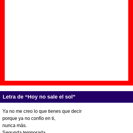
Autor(es) de la letra - ????
Autor(es) de la música - ????
Discos en los que aparece “Hoy no sale el sol”
“
Supercrepus II
” (
2 LPs de vinilo
)
Grupo(s):
Joe Crepúsculo
Discográfica(s):
El Volcán Música
-
Referencia:
????
Fecha de publicación:
16 de octubre de
2020
Letra de “Hoy no sale el sol”
Ya no me creo lo que tienes que decir
porque ya no confío en ti,
nunca más.
Segunda temporada