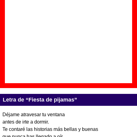
Autor(es) de la letra - ????
Autor(es) de la música - ????
Discos en los que aparece “Fiesta de pijamas”
“
Las nanas
” (
Vinilo de 10’’
)
Grupo(s):
Joe Crepúsculo
Discográfica(s):
El Volcán Música
/
Ópalo
Negro
- Referencia:
VOLCAN115
Fecha de publicación:
24 de noviembre de
2017
Letra de “Fiesta de pijamas”
Déjame atravesar tu ventana
antes de irte a dormir.
Te contaré las historias más bellas y buenas
que nunca has llegado a oír.