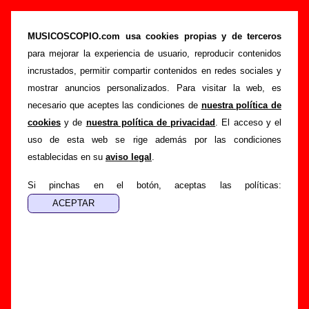
“Fiesta de pijamas”, canción de Joe
Crepúsculo (Letra e información)
MUSICOSCOPIO.com usa cookies propias y de terceros
para mejorar la experiencia de usuario, reproducir contenidos
>
>
>
Portada
Joe Crepúsculo
Canciones
Fiesta de pijamas
incrustados, permitir compartir contenidos en redes sociales y
Esta página pretende recopilar todo tipo de información
mostrar anuncios personalizados. Para visitar la web, es
sobre la
canción "Fiesta de pijamas
" interpretada por
Joe
necesario que aceptes las condiciones de
nuestra política de
Crepúsculo
. Además de su letra, también aparecerá
cookies
y de
nuestra política de privacidad
. El acceso y el
información sobre el autor o los autores, sobre los discos en
uso de esta web se rige además por las condiciones
los que está incluido este tema, sobre la grabación del
establecidas en su
aviso legal
.
mismo, sobre versiones a cargo de otros grupos... Si
encuentras errores o tienes información adicional, puedes
Si pinchas en el botón, aceptas las políticas:
ayudar a
completar esta información
.
Autores, versiones, ediciones... de “Fiesta de
pijamas”