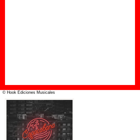
Edición
Título:
Copacabana
Formato:
CD digipack
Fecha de publicación:
18 de septiembre de 2015
Discográfica(s):
Hook Ediciones Musicales
Referencia:
????
Grupo(s)
:
Izal
Diseño
© Hook Ediciones Musicales