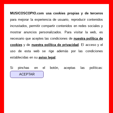
“Copacabana” (CD digipack, 2015) - Izal
MUSICOSCOPIO.com usa cookies propias y de terceros
>
>
>
Portada
Izal
Discografía
Copacabana
para mejorar la experiencia de usuario, reproducir contenidos
Esta página pretende recopilar todo tipo de información
incrustados, permitir compartir contenidos en redes sociales y
sobre el
disco “Copacabana”
, interpretado por
Izal
.
mostrar anuncios personalizados. Para visitar la web, es
Además del listado de canciones incluidas en el disco,
necesario que aceptes las condiciones de
nuestra política de
también se mostrarán en esta página otros tipos de
cookies
y de
nuestra política de privacidad
. El acceso y el
información a medida que estén disponibles: los datos
uso de esta web se rige además por las condiciones
relacionados con su publicación, los créditos de la grabación
establecidas en su
aviso legal
.
de las canciones (productor, músicos, colaboradores y
Si pinchas en el botón, aceptas las políticas:
responsables de la grabación, las mezclas y la
masterización), información sobre otras ediciones en otros
formatos, curiosidades relacionadas con el disco... Si
encuentras errores o tienes información adicional, puedes
ayudar a
completar esta información
.