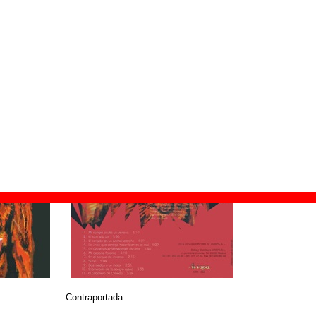
ión:
1995
vispa
028
© Avispa
Contraportada