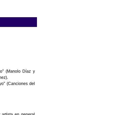
yo” (Manolo Díaz y
nez).
yo” (Canciones del
artista en general