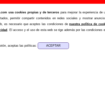
 un animal extraño” (CD, 1995) - Ilegales
om usa cookies propias y de terceros
para mejorar la experiencia de u
>
>
Discografía
El corazón es un animal extraño
stados, permitir compartir contenidos en redes sociales y mostrar anuncio
de recopilar todo tipo de información sobre el
disco “El cor
web, es necesario que aceptes las condiciones de
nuestra política de coo
etado por
Ilegales
. Además del listado de canciones incluidas e
acidad
. El acceso y el uso de esta web se rige además por las condiciones 
ta página otros tipos de información a medida que estén dis
u publicación, los créditos de la grabación de las canciones (
otón, aceptas las políticas:
sponsables de la grabación, las mezclas y la masterización)
 otros formatos, curiosidades relacionadas con el disco... Si e
 adicional, puedes ayudar a
completar esta información
.
es un animal extraño