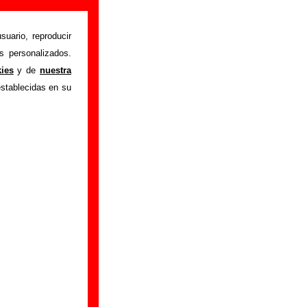
suario, reproducir
s personalizados.
azón es un animal
kies
y de
nuestra
n el disco, también
establecidas en su
ponibles: los datos
productor, músicos,
, información sobre
ncuentras errores o