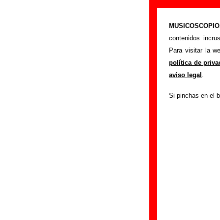
“El corazón es
MUSICOSCOPIO.c
>
Portada
Ilegales
contenidos incru
Esta página preten
Para visitar la 
extraño”
, interpr
política de priv
se mostrarán en es
aviso legal
.
relacionados con s
Si pinchas en el b
colaboradores y re
otras ediciones en
tienes información
Edición
Título:
El corazón 
Formato:
CD