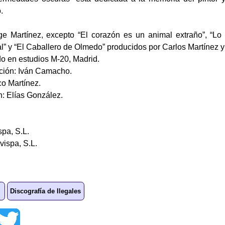
.
ge Martínez, excepto “El corazón es un animal extraño”, “Lo
al” y “El Caballero de Olmedo” producidos por Carlos Martínez y
o en estudios M-20, Madrid.
ción: Iván Camacho.
co Martínez.
n: Elías González.
spa, S.L.
vispa, S.L.
Discografía de Ilegales