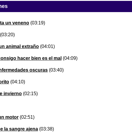
nes
lta un veneno
(03:19)
(03:20)
un animal extraño
(04:01)
onsigo hacer bien es el mal
(04:09)
 enfermedades oscuras
(03:40)
orito
(04:10)
e invierno
(02:15)
un motor
(02:51)
 la sangre ajena
(03:38)