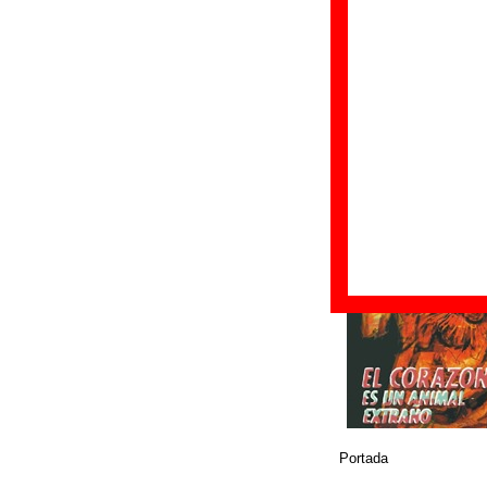
Fecha de publicac
Discográfica(s):
A
Referencia:
ACD-
Grupo(s)
:
Ilegales
Diseño
© Avispa
Portada