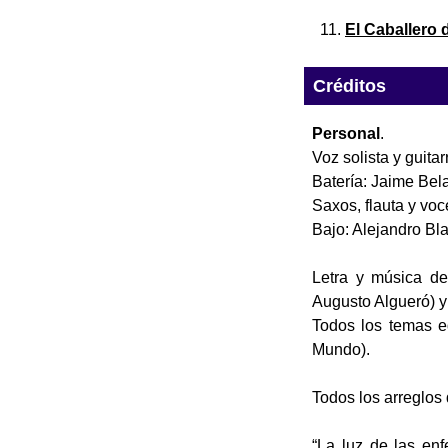
El Caballero
Créditos
Personal
.
Voz solista y guitar
Batería: Jaime Bel
Saxos, flauta y voc
Bajo: Alejandro Bl
Letra y música de
Augusto Algueró) y 
Todos los temas e
Mundo).
Todos los arreglos 
“La luz de las en