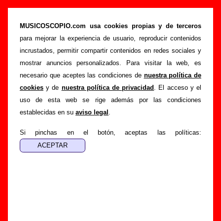
“Regreso al sexo químicamente puro”
(Casete, 1992) - Ilegales
MUSICOSCOPIO.com usa cookies propias y de terceros
para mejorar la experiencia de usuario, reproducir contenidos
>
>
Portada
Ilegales
Discografía
incrustados, permitir compartir contenidos en redes sociales y
>
Regreso al sexo químicamente puro
mostrar anuncios personalizados. Para visitar la web, es
necesario que aceptes las condiciones de
nuestra política de
Esta página pretende recopilar todo tipo de información
cookies
y de
nuestra política de privacidad
. El acceso y el
sobre el
disco “Regreso al sexo químicamente puro”
,
uso de esta web se rige además por las condiciones
interpretado por
Ilegales
. Además del listado de canciones
establecidas en su
aviso legal
.
incluidas en el disco, también se mostrarán en esta página
otros tipos de información a medida que estén disponibles:
Si pinchas en el botón, aceptas las políticas:
los datos relacionados con su publicación, los créditos de la
grabación de las canciones (productor, músicos,
colaboradores y responsables de la grabación, las mezclas y
la masterización), información sobre otras ediciones en otros
formatos, curiosidades relacionadas con el disco... Si
encuentras errores o tienes información adicional, puedes
ayudar a
completar esta información
.