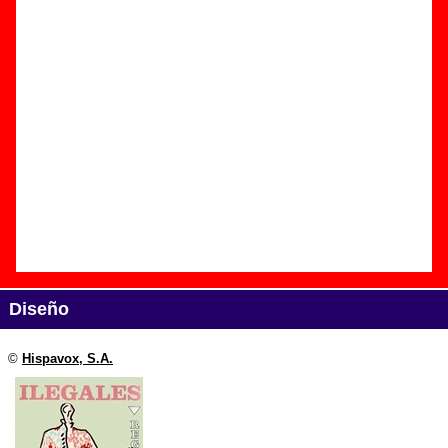
Edición
Título:
Regreso al sexo químicamente puro
Formato:
Casete
Fecha de publicación:
1992
Discográfica(s):
Hispavox, S.A.
Referencia:
7993114
Grupo(s)
:
Ilegales
Diseño
©
Hispavox, S.A.