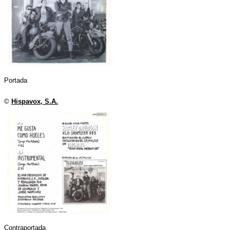
Portada
©
Hispavox, S.A.
Contraportada