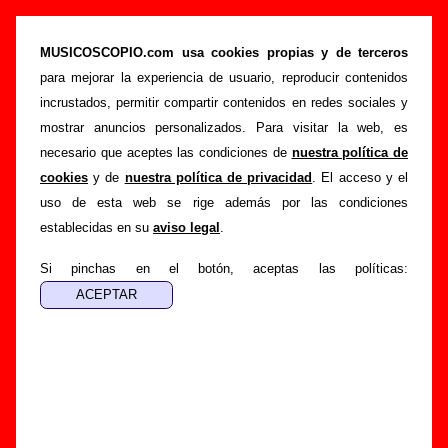
“Me gusta cómo hueles / Instrumental” (Single
de vinilo de 7’’, 1990) - Ilegales
MUSICOSCOPIO.com usa cookies propias y de terceros
para mejorar la experiencia de usuario, reproducir contenidos
>
>
Portada
Ilegales
Discografía
incrustados, permitir compartir contenidos en redes sociales y
>
Me gusta cómo hueles / Instrumental
mostrar anuncios personalizados. Para visitar la web, es
necesario que aceptes las condiciones de
nuestra política de
Esta página pretende recopilar todo tipo de información
cookies
y de
nuestra política de privacidad
. El acceso y el
sobre el
disco “Me gusta cómo hueles / Instrumental”
,
uso de esta web se rige además por las condiciones
interpretado por
Ilegales
. Además del listado de canciones
establecidas en su
aviso legal
.
incluidas en el disco, también se mostrarán en esta página
otros tipos de información a medida que estén disponibles:
Si pinchas en el botón, aceptas las políticas:
los datos relacionados con su publicación, los créditos de la
grabación de las canciones (productor, músicos,
colaboradores y responsables de la grabación, las mezclas y
la masterización), información sobre otras ediciones en otros
formatos, curiosidades relacionadas con el disco... Si
encuentras errores o tienes información adicional, puedes
ayudar a
completar esta información
.