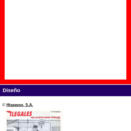
Edición
Título:
Me gusta cómo hueles / Instrumental
Formato:
Single de vinilo de 7’’
Fecha de publicación:
1990
Discográfica(s):
Hispavox, S.A.
Referencia:
006 402270 7
Grupo(s)
:
Ilegales
Diseño
©
Hispavox, S.A.