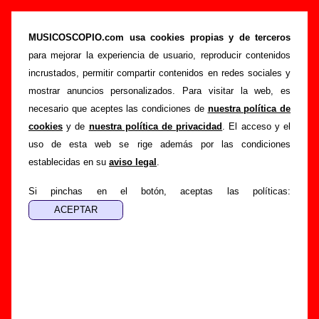
Honey Langstrumpf - Añadir o corregir
información
MUSICOSCOPIO.com usa cookies propias y de terceros
para mejorar la experiencia de usuario, reproducir contenidos
>
>
Portada
Honey Langstrumpf
Añadir
incrustados, permitir compartir contenidos en redes sociales y
Si tienes información adicional, puedes enviar nueva
mostrar anuncios personalizados. Para visitar la web, es
información o corregir la existente mediante el siguiente
necesario que aceptes las condiciones de
nuestra política de
formulario o escribiendo un e-mail a
cookies
y de
nuestra política de privacidad
. El acceso y el
guialven@musicoscopio.com
.
Gracias por tu
uso de esta web se rige además por las condiciones
colaboración.
establecidas en su
aviso legal
.
Nombre
:
Si pinchas en el botón, aceptas las políticas:
E-mail
:
(necesario para obtener respuesta)
Asunto :