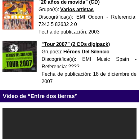
“
20 años de movida
” (
CD
)
Grupo(s):
Varios artistas
Discográfica(s):
EMI Odeon
- Referencia:
7243 5 82632 2 0
Fecha de publicación:
2003
“
Tour 2007
” (
2 CDs digipack
)
Grupo(s):
Héroes Del Silencio
Discográfica(s):
EMI Music Spain
-
Referencia:
????
Fecha de publicación:
18 de diciembre de
2007
Vídeo de “Entre dos tierras”