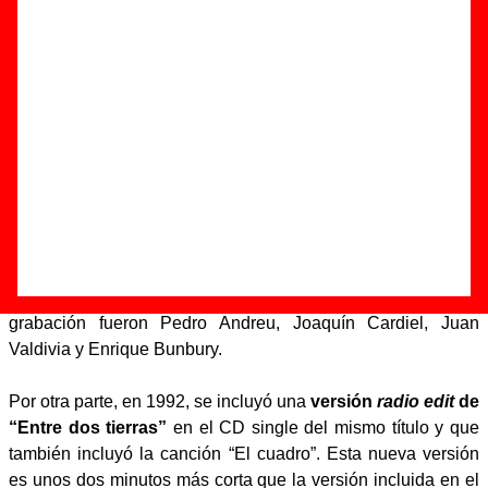
Autor(es) de la letra - E. Ortiz de Landázuri / J. Valdivia / J.
Cardiel / P. Andreu
Autor(es) de la música - E. Ortiz de Landázuri / J. Valdivia / J.
Cardiel / P. Andreu
“Entre dos tierras” es una canción que fue grabada por
Héroes Del Silencio para ser incluida en su álbum
“Senderos de traición” (EMI Odeon, 1990). La canción fue
grabada en los estudios Kirios de Madrid y fue mezclada en
los estudios Metropolis de Londres, con producción a cargo
de Phil Manzanera. Los músicos que participaron en la
grabación fueron Pedro Andreu, Joaquín Cardiel, Juan
Valdivia y Enrique Bunbury.
Por otra parte, en 1992, se incluyó una
versión
radio edit
de
“Entre dos tierras”
en el CD single del mismo título y que
también incluyó la canción “El cuadro”. Esta nueva versión
es unos dos minutos más corta que la versión incluida en el