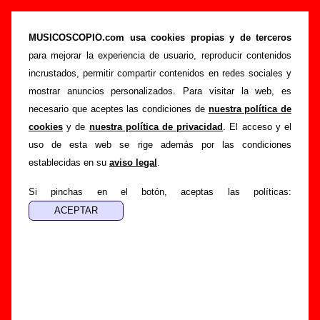
“Entre dos tierras”, canción de Héroes Del
Silencio (Letra e información)
MUSICOSCOPIO.com usa cookies propias y de terceros
para mejorar la experiencia de usuario, reproducir contenidos
>
>
>
Portada
Héroes Del Silencio
Canciones
Entre dos tierras
incrustados, permitir compartir contenidos en redes sociales y
Esta página pretende recopilar todo tipo de información
mostrar anuncios personalizados. Para visitar la web, es
sobre la
canción "Entre dos tierras
" interpretada por
necesario que aceptes las condiciones de
nuestra política de
Héroes Del Silencio
. Además de su letra, también
cookies
y de
nuestra política de privacidad
. El acceso y el
aparecerá información sobre el autor o los autores, sobre los
uso de esta web se rige además por las condiciones
discos en los que está incluido este tema, sobre la grabación
establecidas en su
aviso legal
.
del mismo, sobre versiones a cargo de otros grupos... Si
encuentras errores o tienes información adicional, puedes
Si pinchas en el botón, aceptas las políticas:
ayudar a
completar esta información
.
Autores, versiones, ediciones... de “Entre dos
tierras”