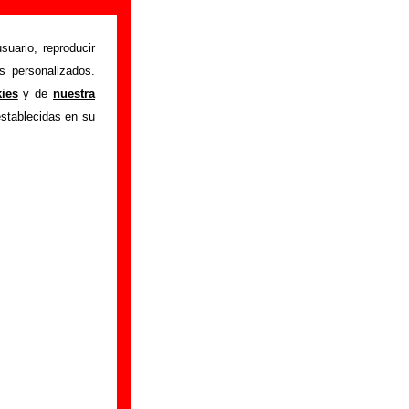
tra e
suario, reproducir
s personalizados.
kies
y de
nuestra
"Perros muertos
"
establecidas en su
arecerá información
, sobre la grabación
 tienes información