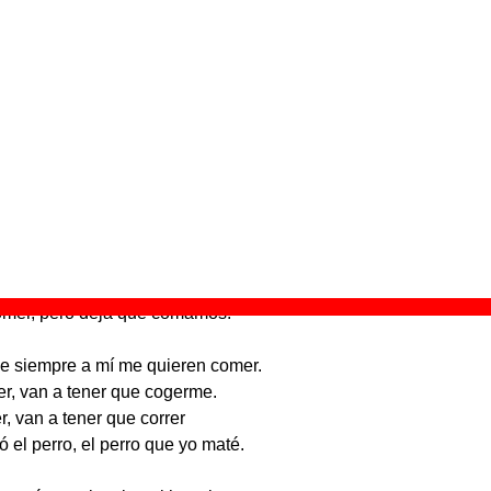
e aparece “Perros muertos”
El eje de la Tierra
” (
CD digipack
)
rupo(s):
Grupo De Expertos Solynieve
iscográfica(s):
El Ejército Rojo
- Referencia:
EER018
echa de publicación:
17 de enero de 2012
os muertos”
até, Mataperros me llamaron.
é era perro de hortelano.
omer, pero deja que comamos.
de siempre a mí me quieren comer.
r, van a tener que cogerme.
, van a tener que correr
ó el perro, el perro que yo maté.