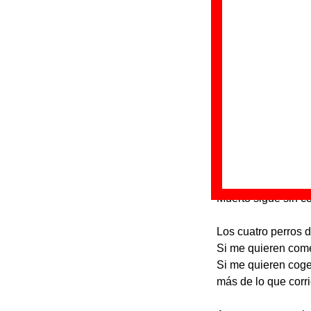
Discos en los qu
“
G
D
F
Letra de “Perr
Por un perro que m
El perro que yo mat
Muerto sigue sin c
Los cuatro perros 
Si me quieren come
Si me quieren coger
más de lo que corri