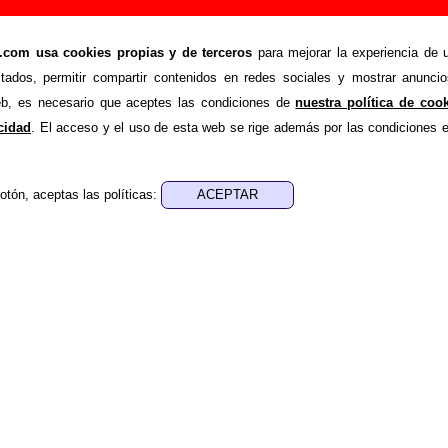
os”, canción de Grupo De Expertos Solynieve (Le
om usa cookies propias y de terceros
para mejorar la experiencia de u
stados, permitir compartir contenidos en redes sociales y mostrar anuncio
>
>
 Expertos Solynieve
Canciones
Perros muertos
web, es necesario que aceptes las condiciones de
nuestra política de coo
nde recopilar todo tipo de información sobre la
canción 
acidad
. El acceso y el uso de esta web se rige además por las condiciones 
upo De Expertos Solynieve
. Además de su letra, también ap
s autores, sobre los discos en los que está incluido este tema
ersiones a cargo de otros grupos... Si encuentras errores o
otón, aceptas las políticas:
ayudar a
completar esta información
.
nes, ediciones... de “Perros muertos”
ra - Manuel Ferrón
sica - Manuel Ferrón