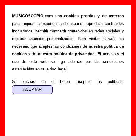
“Dime”, canción de Grupo De Expertos
Solynieve (Letra e información)
MUSICOSCOPIO.com usa cookies propias y de terceros
para mejorar la experiencia de usuario, reproducir contenidos
>
>
>
Portada
Grupo De Expertos Solynieve
Canciones
Dime
incrustados, permitir compartir contenidos en redes sociales y
Esta página pretende recopilar todo tipo de información
mostrar anuncios personalizados. Para visitar la web, es
sobre la
canción "Dime
" interpretada por
Grupo De
necesario que aceptes las condiciones de
nuestra política de
Expertos Solynieve
. Además de su letra, también
cookies
y de
nuestra política de privacidad
. El acceso y el
aparecerá información sobre el autor o los autores, sobre los
uso de esta web se rige además por las condiciones
discos en los que está incluido este tema, sobre la grabación
establecidas en su
aviso legal
.
del mismo, sobre versiones a cargo de otros grupos... Si
encuentras errores o tienes información adicional, puedes
Si pinchas en el botón, aceptas las políticas:
ayudar a
completar esta información
.
Autores, versiones, ediciones... de “Dime”