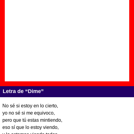
Autor(es) de la letra - Juan Rodríguez
Autor(es) de la música - Juan Rodríguez
Discos en los que aparece “Dime”
“
El eje de la Tierra
” (
CD digipack
)
Grupo(s):
Grupo De Expertos Solynieve
Discográfica(s):
El Ejército Rojo
-
Referencia:
EER018
Fecha de publicación:
17 de enero de
2012
Letra de “Dime”
No sé si estoy en lo cierto,
yo no sé si me equivoco,
pero que tú estas mintiendo,
eso sí que lo estoy viendo,