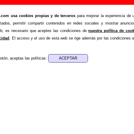
rises: miembros, historia y publicaciones
om usa cookies propias y de terceros
para mejorar la experiencia de u
stados, permitir compartir contenidos en redes sociales y mostrar anuncio
ila información sobre la biografía de
Grises
: sus component
web, es necesario que aceptes las condiciones de
nuestra política de coo
ón, su trayectoria y otros grupos relacionados, los discos y la
acidad
. El acceso y el uso de esta web se rige además por las condiciones 
s con información adicional... Si lo deseas, puedes ayuda
ueva información o corrigiendo la existente.
otón, aceptas las políticas:
ografía fue escrito por Guillermo Albaida Ventura. La última act
a 01 de marzo de 2012. El texto está publicado
bajo licencia C
historia
a