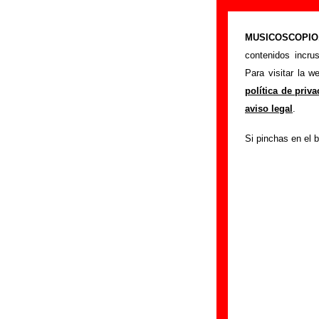
Biografía de G
MUSICOSCOPIO.c
>
Portada
Grises
contenidos incru
Esta página recop
Para visitar la 
cambios de formaci
política de priv
publicado, enlace
aviso legal
.
sección
enviando n
Si pinchas en el b
El texto de esta bi
fue realizada el dí
Componentes e 
Grupos de Guipúzco