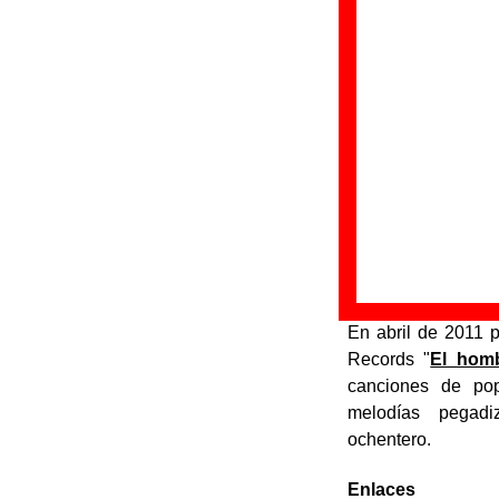
Grises
es un grup
Zestoa (Guipúzco
decidió acortar s
formación y un gi
habían hecho anter
Los componentes d
-
Amancay Gazta
-
Eñaut Gaztañag
-
Raúl Olaizola
: ba
-
Antonio Diniz
: b
-
Alejandro Orbe
En abril de 2011 p
Records "
El homb
canciones de pop
melodías pegadi
ochentero.
Enlaces