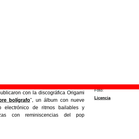
o de electropop formado en 2009 en
a) cuando el grupo Grises Sueños
u nombre tras algunos cambios en la
ro estilístico con respecto a lo que
iormente.
e Grises son:
ñaga
: voz.
a
: voz y guitarras.
jo.
atería.
gozo
: sintetizadores.
Foto:
ublicaron con la discográfica Origami
Licencia
re bolígrafo
", un álbum con nueve
 electrónico de ritmos bailables y
zas con reminiscencias del pop