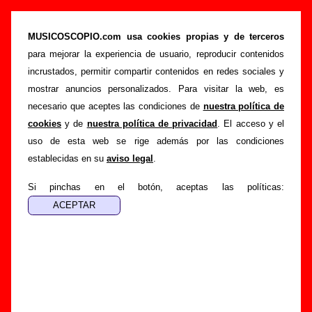
“Entonces, ¿por qué?”, canción de Flow
(Letra e información)
MUSICOSCOPIO.com usa cookies propias y de terceros
para mejorar la experiencia de usuario, reproducir contenidos
>
>
>
Portada
Flow
Canciones
Entonces, ¿por qué?
incrustados, permitir compartir contenidos en redes sociales y
Esta página pretende recopilar todo tipo de información
mostrar anuncios personalizados. Para visitar la web, es
sobre la
canción "Entonces, ¿por qué?
" interpretada por
necesario que aceptes las condiciones de
nuestra política de
Flow
. Además de su letra, también aparecerá información
cookies
y de
nuestra política de privacidad
. El acceso y el
sobre el autor o los autores, sobre los discos en los que está
uso de esta web se rige además por las condiciones
incluido este tema, sobre la grabación del mismo, sobre
establecidas en su
aviso legal
.
versiones a cargo de otros grupos... Si encuentras errores o
tienes información adicional, puedes ayudar a
completar
Si pinchas en el botón, aceptas las políticas:
esta información
.
Autores, versiones, ediciones... de “Entonces,
¿por qué?”