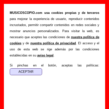
“Automático”, canción de Flow (Letra e
información)
MUSICOSCOPIO.com usa cookies propias y de terceros
para mejorar la experiencia de usuario, reproducir contenidos
>
>
>
Portada
Flow
Canciones
Automático
incrustados, permitir compartir contenidos en redes sociales y
Esta página pretende recopilar todo tipo de información
mostrar anuncios personalizados. Para visitar la web, es
sobre la
canción "Automático
" interpretada por
Flow
.
necesario que aceptes las condiciones de
nuestra política de
Además de su letra, también aparecerá información sobre el
cookies
y de
nuestra política de privacidad
. El acceso y el
autor o los autores, sobre los discos en los que está incluido
uso de esta web se rige además por las condiciones
este tema, sobre la grabación del mismo, sobre versiones a
establecidas en su
aviso legal
.
cargo de otros grupos... Si encuentras errores o tienes
información adicional, puedes ayudar a
completar esta
Si pinchas en el botón, aceptas las políticas:
información
.
Autores, versiones, ediciones... de “Automático”