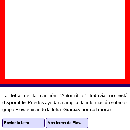
Autor(es) de la letra - ????
Autor(es) de la música - ????
Discos en los que aparece “Automático”
“
Sensazione
” (
CD
)
Grupo(s):
Flow
Discográfica(s):
Acuarela Discos
-
Referencia:
????
Fecha de publicación:
03 de abril de 2000
Letra de “Automático”
La
letra
de la canción “Automático”
todavía no está
disponible
. Puedes ayudar a ampliar la información sobre el
grupo Flow enviando la letra.
Gracias por colaborar
.
Enviar la letra
Más letras de Flow