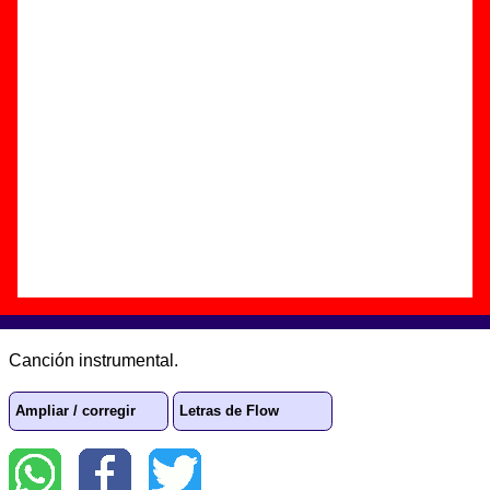
Autor(es) de la letra - - - -
Autor(es) de la música - ????
Discos en los que aparece “Ranch tears”
“
Fuengirola
” (
CD
)
Grupo(s):
Flow
Discográfica(s):
Elefant Records
-
Referencia:
????
Fecha de publicación:
agosto de 1996
Letra de “Ranch tears”
Canción instrumental.
Ampliar / corregir
Letras de Flow