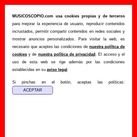
“Ranch tears”, canción de Flow (Letra e
información)
MUSICOSCOPIO.com usa cookies propias y de terceros
para mejorar la experiencia de usuario, reproducir contenidos
>
>
>
Portada
Flow
Canciones
Ranch tears
incrustados, permitir compartir contenidos en redes sociales y
Esta página pretende recopilar todo tipo de información
mostrar anuncios personalizados. Para visitar la web, es
sobre la
canción "Ranch tears
" interpretada por
Flow
.
necesario que aceptes las condiciones de
nuestra política de
Además de su letra, también aparecerá información sobre el
cookies
y de
nuestra política de privacidad
. El acceso y el
autor o los autores, sobre los discos en los que está incluido
uso de esta web se rige además por las condiciones
este tema, sobre la grabación del mismo, sobre versiones a
establecidas en su
aviso legal
.
cargo de otros grupos... Si encuentras errores o tienes
información adicional, puedes ayudar a
completar esta
Si pinchas en el botón, aceptas las políticas:
información
.
Autores, versiones, ediciones... de “Ranch tears”