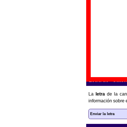
“
H
Gr
Di
Fe
“
H
Gr
Di
Fe
Letra de “Catch 
La
letra
de la can
información sobre 
Enviar la letra