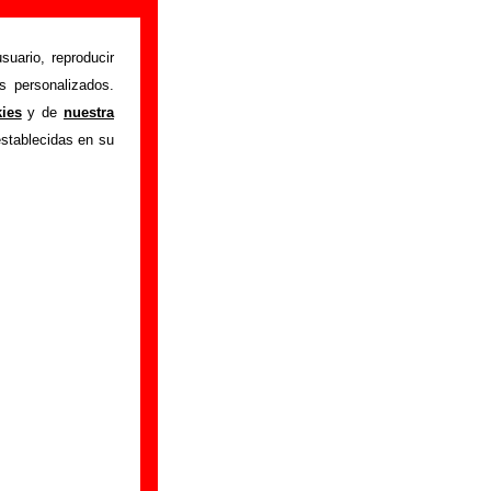
suario, reproducir
s personalizados.
 "Catch the ball
"
kies
y de
nuestra
bre el autor o los
establecidas en su
ón del mismo, sobre
n adicional, puedes