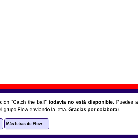
eadquake
” (
CD
)
upo(s):
Flow
scográfica(s):
Elefant Records
- Referencia:
????
cha de publicación:
1995
eadquake
” (
LP de vinilo de 12’’
)
upo(s):
Flow
scográfica(s):
Elefant Records
- Referencia:
????
cha de publicación:
1995
the ball”
ción “Catch the ball”
todavía no está disponible
. Puedes a
el grupo Flow enviando la letra.
Gracias por colaborar
.
Más letras de Flow