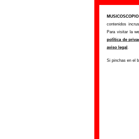
“Catch the bal
MUSICOSCOPIO.c
>
>
Portada
Flow
contenidos incru
Esta página pret
Para visitar la 
interpretada por
F
política de priv
autores, sobre los
aviso legal
.
versiones a cargo 
Si pinchas en el b
ayudar a
completa
Autores, version
Autor(es) de la letr
Autor(es) de la mú
Discos en los que