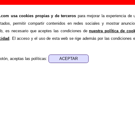
l”, canción de Flow (Letra e información)
om usa cookies propias y de terceros
para mejorar la experiencia de u
>
Canciones
Catch the ball
stados, permitir compartir contenidos en redes sociales y mostrar anuncio
ende recopilar todo tipo de información sobre la
canción
web, es necesario que aceptes las condiciones de
nuestra política de coo
low
. Además de su letra, también aparecerá información so
acidad
. El acceso y el uso de esta web se rige además por las condiciones 
 discos en los que está incluido este tema, sobre la grabaci
de otros grupos... Si encuentras errores o tienes informació
otón, aceptas las políticas:
r esta información
.
es, ediciones... de “Catch the ball”
a - ????
sica - ????
 aparece “Catch the ball”