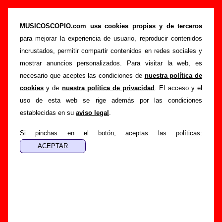
Flash Strato - Añadir o corregir información
MUSICOSCOPIO.com usa cookies propias y de terceros
>
>
Portada
Flash Strato
Añadir
para mejorar la experiencia de usuario, reproducir contenidos
Si tienes información adicional, puedes enviar nueva
incrustados, permitir compartir contenidos en redes sociales y
información o corregir la existente mediante el siguiente
mostrar anuncios personalizados. Para visitar la web, es
formulario o escribiendo un e-mail a
necesario que aceptes las condiciones de
nuestra política de
guialven@musicoscopio.com
.
Gracias por tu
cookies
y de
nuestra política de privacidad
. El acceso y el
colaboración.
uso de esta web se rige además por las condiciones
establecidas en su
aviso legal
.
Nombre
:
Si pinchas en el botón, aceptas las políticas:
E-mail
:
(necesario para obtener respuesta)
Asunto :