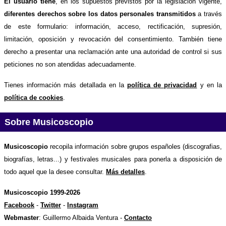
El usuario tiene
, en los supuestos previstos por la legislación vigente,
diferentes derechos sobre los datos personales transmitidos
a través
de este formulario: información, acceso, rectificación, supresión,
limitación, oposición y revocación del consentimiento. También tiene
derecho a presentar una reclamación ante una autoridad de control si sus
peticiones no son atendidas adecuadamente.
Tienes información más detallada en la
política de privacidad
y en la
política de cookies
.
Sobre Musicoscopio
Musicoscopio
recopila información sobre grupos españoles (discografias,
biografías, letras...) y festivales musicales para ponerla a disposición de
todo aquel que la desee consultar.
Más detalles
.
Musicoscopio 1999-2026
Facebook
-
Twitter
-
Instagram
Webmaster
: Guillermo Albaida Ventura -
Contacto