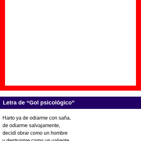
Autor(es) de la letra - ????
Autor(es) de la música - ????
Discos en los que aparece “Gol psicológico”
“
La vida es extraña y rara
” (
CD / LP de
vinilo
)
Grupo(s):
Fernando Alfaro
Discográfica(s):
Marxophone
- Referencia:
MARX 003
Fecha de publicación:
11 de abril de 2011
Letra de “Gol psicológico”
Harto ya de odiarme con saña,
de odiarme salvajamente,
decidí obrar como un hombre
y destruirme como un valiente.