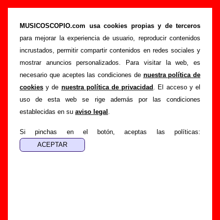
“Gol psicológico”, canción de Fernando
Alfaro (Letra e información)
MUSICOSCOPIO.com usa cookies propias y de terceros
para mejorar la experiencia de usuario, reproducir contenidos
>
>
>
Portada
Fernando Alfaro
Canciones
Gol psicológico
incrustados, permitir compartir contenidos en redes sociales y
Esta página pretende recopilar todo tipo de información
mostrar anuncios personalizados. Para visitar la web, es
sobre la
canción "Gol psicológico
" interpretada por
necesario que aceptes las condiciones de
nuestra política de
Fernando Alfaro
. Además de su letra, también aparecerá
cookies
y de
nuestra política de privacidad
. El acceso y el
información sobre el autor o los autores, sobre los discos en
uso de esta web se rige además por las condiciones
los que está incluido este tema, sobre la grabación del
establecidas en su
aviso legal
.
mismo, sobre versiones a cargo de otros grupos... Si
encuentras errores o tienes información adicional, puedes
Si pinchas en el botón, aceptas las políticas:
ayudar a
completar esta información
.
Autores, versiones, ediciones... de “Gol
psicológico”