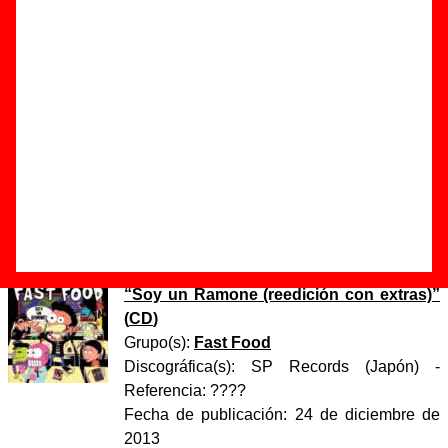
Autor(es) de la letra - ????
Autor(es) de la música - ????
Discos en los que aparece “Me and The Ronettes”
“
Ataque punk rock
” (
EP de vinilo de 7’’
)
Grupo(s):
Sugus
y
Fast Food
Discográfica(s):
Punch Records
-
Referencia:
Punch 004
Fecha de publicación:
1997
“
Soy un Ramone (reedición con extras)
”
(
CD
)
Grupo(s):
Fast Food
Discográfica(s):
SP Records (Japón)
-
Referencia:
????
Fecha de publicación:
24 de diciembre de
2013