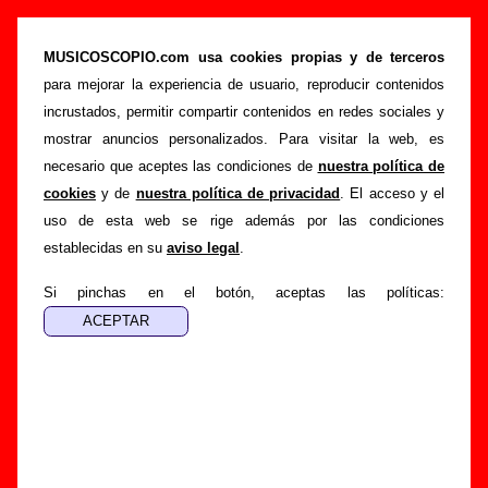
“Me and The Ronettes”, canción de Fast Food
(Letra e información)
MUSICOSCOPIO.com usa cookies propias y de terceros
para mejorar la experiencia de usuario, reproducir contenidos
>
>
>
Portada
Fast Food
Canciones
Me and The Ronettes
incrustados, permitir compartir contenidos en redes sociales y
Esta página pretende recopilar todo tipo de información
mostrar anuncios personalizados. Para visitar la web, es
sobre la
canción "Me and The Ronettes
" interpretada por
necesario que aceptes las condiciones de
nuestra política de
Fast Food
. Además de su letra, también aparecerá
cookies
y de
nuestra política de privacidad
. El acceso y el
información sobre el autor o los autores, sobre los discos en
uso de esta web se rige además por las condiciones
los que está incluido este tema, sobre la grabación del
establecidas en su
aviso legal
.
mismo, sobre versiones a cargo de otros grupos... Si
encuentras errores o tienes información adicional, puedes
Si pinchas en el botón, aceptas las políticas:
ayudar a
completar esta información
.
Autores, versiones, ediciones... de “Me and The
Ronettes”