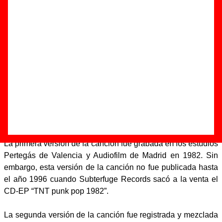
demoledora”
Autor(es) de la letra - José Ángel Martínez Albarracín
Autor(es) de la música - José Ángel Martínez Albarracín
“Ella es demoledora” junto con “
Cazadora de cuero
” son las
dos canciones más famosas de Farmacia De Guardia. La
canción fue compuesta y escrita por “Jam” Albarracín. El
grupo grabó esta canción en dos sesiones de estudio
diferentes.
La primera versión de la canción fue grabada en los estudios
Pertegás de Valencia y Audiofilm de Madrid en 1982. Sin
embargo, esta versión de la canción no fue publicada hasta
el año 1996 cuando Subterfuge Records sacó a la venta el
CD-EP “TNT punk pop 1982”.
La segunda versión de la canción fue registrada y mezclada