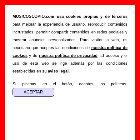
“Ella es demoledora”, canción de Farmacia De
Guardia (Letra e información)
MUSICOSCOPIO.com usa cookies propias y de terceros
para mejorar la experiencia de usuario, reproducir contenidos
>
>
Portada
Farmacia De Guardia
Canciones
incrustados, permitir compartir contenidos en redes sociales y
>
Ella es demoledora
mostrar anuncios personalizados. Para visitar la web, es
necesario que aceptes las condiciones de
nuestra política de
Esta página pretende recopilar todo tipo de información
cookies
y de
nuestra política de privacidad
. El acceso y el
sobre la
canción "Ella es demoledora
" interpretada por
uso de esta web se rige además por las condiciones
Farmacia De Guardia
. Además de su letra, también
establecidas en su
aviso legal
.
aparecerá información sobre el autor o los autores, sobre los
discos en los que está incluido este tema, sobre la grabación
Si pinchas en el botón, aceptas las políticas:
del mismo, sobre versiones a cargo de otros grupos... Si
encuentras errores o tienes información adicional, puedes
ayudar a
completar esta información
.
Autores, versiones, ediciones... de “Ella es