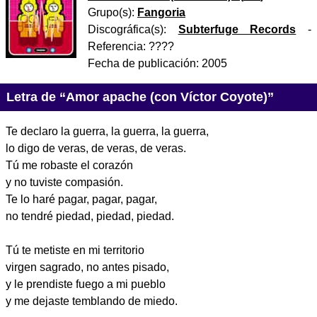
Grupo(s):
Fangoria
Discográfica(s):
Subterfuge Records
-
Referencia:
????
Fecha de publicación:
2005
Letra de “Amor apache (con Víctor Coyote)”
Te declaro la guerra, la guerra, la guerra,
lo digo de veras, de veras, de veras.
Tú me robaste el corazón
y no tuviste compasión.
Te lo haré pagar, pagar, pagar,
no tendré piedad, piedad, piedad.
Tú te metiste en mi territorio
virgen sagrado, no antes pisado,
y le prendiste fuego a mi pueblo
y me dejaste temblando de miedo.