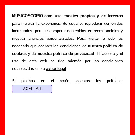
“Amor apache (con Víctor Coyote)”, canción
de Fangoria (Letra e información)
MUSICOSCOPIO.com usa cookies propias y de terceros
para mejorar la experiencia de usuario, reproducir contenidos
>
>
Portada
Fangoria
Canciones
incrustados, permitir compartir contenidos en redes sociales y
>
Amor apache (con Víctor Coyote)
mostrar anuncios personalizados. Para visitar la web, es
necesario que aceptes las condiciones de
nuestra política de
Esta página pretende recopilar todo tipo de información
cookies
y de
nuestra política de privacidad
. El acceso y el
sobre la
canción "Amor apache (con Víctor Coyote)
"
uso de esta web se rige además por las condiciones
interpretada por
Fangoria
. Además de su letra, también
establecidas en su
aviso legal
.
aparecerá información sobre el autor o los autores, sobre los
discos en los que está incluido este tema, sobre la grabación
Si pinchas en el botón, aceptas las políticas:
del mismo, sobre versiones a cargo de otros grupos... Si
encuentras errores o tienes información adicional, puedes
ayudar a
completar esta información
.
Autores, versiones, ediciones... de “Amor apache