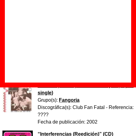
(con Víctor Coyote)”
Autor(es) de la letra - Gloria Trevi
Autor(es) de la música - Gloria Trevi
Versión conjunta de Fangoria y Víctor Coyote. El tema
original es de Gloria Trevi.
Discos en los que aparece “Amor apache (con Víctor
Coyote)”
“
Amor apache (con Víctor Coyote)
” (
CD
single
)
Grupo(s):
Fangoria
Discográfica(s):
Club Fan Fatal
- Referencia:
????
Fecha de publicación:
2002
“
Interferencias (Reedición)
” (
CD
)