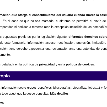
timación que otorga el consentimiento del usuario cuando marca la casil
d
. En el caso de que no sea marcada, el sistema no permitirá el envío del
partidos ni cedidos a terceros (con la excepción ineludible de las compañías
os supuestos previstos por la legislación vigente,
diferentes derechos sobr
de este formulario: información, acceso, rectificación, supresión, limitación
mbién tiene derecho a presentar una reclamación ante una autoridad de contr
amente.
 detallada en la
política de privacidad
y en la
política de cookies
.
copio
 información sobre grupos españoles (discografias, biografías, letras...) y f
e todo aquel que la desee consultar.
Más detalles
.
026