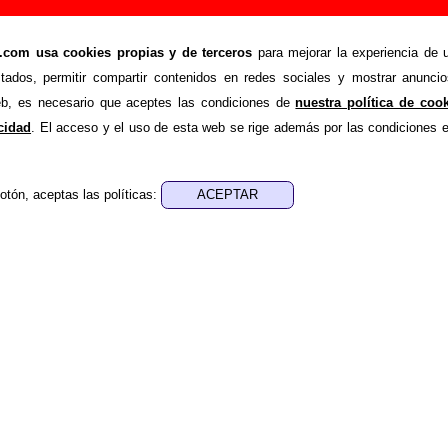
r o corregir información
om usa cookies propias y de terceros
para mejorar la experiencia de u
>
Añadir
stados, permitir compartir contenidos en redes sociales y mostrar anuncio
ión adicional, puedes enviar nueva información o corregir la ex
web, es necesario que aceptes las condiciones de
nuestra política de coo
rio o escribiendo un e-mail a
guialven@musicoscopio.co
acidad
. El acceso y el uso de esta web se rige además por las condiciones 
otón, aceptas las políticas:
:
a obtener respuesta)
ENDE material discográfico, solo contiene información so