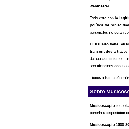
webmaster.
Todo esto con
la legi
política de privacida
personales no serán com
El usuario tiene
, en l
transmitidos
a través 
del consentimiento. Ta
son atendidas adecuad
Tienes información más
Sobre Musicos
Musicoscopio
recopila
ponerla a disposición d
Musicoscopio 1999-2