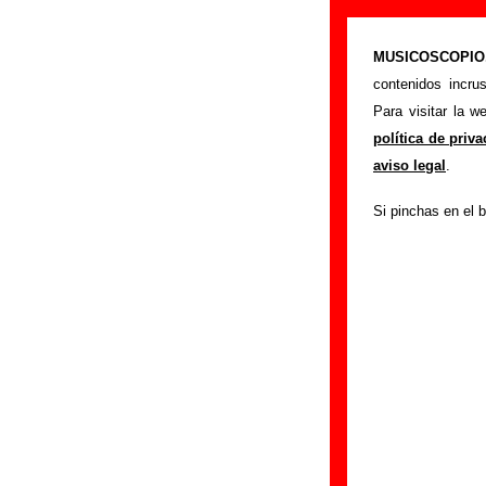
Family - Añadi
MUSICOSCOPIO.c
>
Portada
Family
contenidos incru
Si tienes informac
Para visitar la 
siguiente formula
política de priv
colaboración.
aviso legal
.
Nombre
:
Si pinchas en el b
E-mail
(necesario par
Asunto :
IMPORTANTE:
Musicoscopio NO V