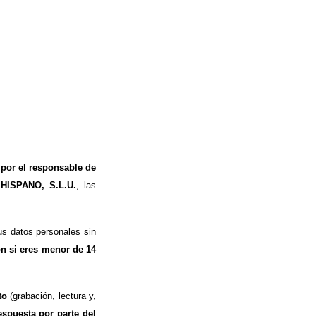
 por el responsable de
 HISPANO, S.L.U.
, las
s datos personales sin
ón si eres menor de 14
to
(grabación, lectura y,
espuesta por parte del