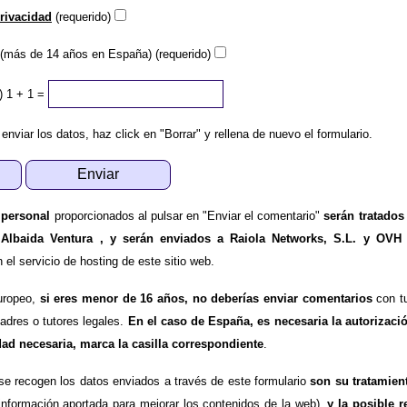
privacidad
(requerido)
(más de 14 años en España) (requerido)
)
1 + 1 =
 enviar los datos, haz click en "Borrar" y rellena de nuevo el formulario.
 personal
proporcionados al pulsar en "Enviar el comentario"
serán tratados
 Albaida Ventura , y serán enviados a Raiola Networks, S.L. y OVH
l servicio de hosting de este sitio web.
uropeo,
si eres menor de 16 años, no deberías enviar comentarios
con tu
padres o tutores legales.
En el caso de España, es necesaria la autorizaci
dad necesaria, marca la casilla correspondiente
.
se recogen los datos enviados a través de este formulario
son su tratamien
información aportada para mejorar los contenidos de la web),
y la posible r