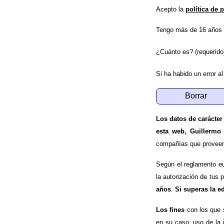
Acepto la
política de 
Tengo más de 16 años 
¿Cuánto es? (requerido
Si ha habido un error al
Los datos de carácter
esta web, Guillermo
compañías que proveen e
Según el reglamento e
la autorización de tus 
años
.
Si superas la e
Los fines
con los que 
en su caso, uso de la 