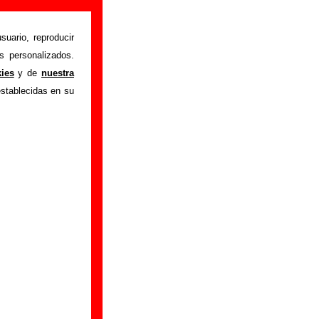
suario, reproducir
s personalizados.
istente mediante el
kies
y de
nuestra
m
.
Gracias por tu
establecidas en su
bre él.