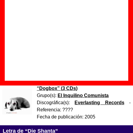
Autor(es) de la letra - El Inquilino Comunista
Autor(es) de la música - El Inquilino Comunista
Discos en los que aparece “Die Shanta”
“
El Inquilino Comunista
” (
CD / LP de
vinilo / Casete
)
Grupo(s):
El Inquilino Comunista
Discográfica(s):
Radiation Records
-
Referencia:
????
Fecha de publicación:
1993
“
Dogbox
” (
3 CDs
)
Grupo(s):
El Inquilino Comunista
Discográfica(s):
Everlasting Records
-
Referencia:
????
Fecha de publicación:
2005
Letra de “Die Shanta”