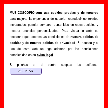
“Die Shanta”, canción de El Inquilino
Comunista (Letra e información)
MUSICOSCOPIO.com usa cookies propias y de terceros
para mejorar la experiencia de usuario, reproducir contenidos
>
>
>
Portada
El Inquilino Comunista
Canciones
Die Shanta
incrustados, permitir compartir contenidos en redes sociales y
Esta página pretende recopilar todo tipo de información
mostrar anuncios personalizados. Para visitar la web, es
sobre la
canción "Die Shanta
" interpretada por
El Inquilino
necesario que aceptes las condiciones de
nuestra política de
Comunista
. Además de su letra, también aparecerá
cookies
y de
nuestra política de privacidad
. El acceso y el
información sobre el autor o los autores, sobre los discos en
uso de esta web se rige además por las condiciones
los que está incluido este tema, sobre la grabación del
establecidas en su
aviso legal
.
mismo, sobre versiones a cargo de otros grupos... Si
encuentras errores o tienes información adicional, puedes
Si pinchas en el botón, aceptas las políticas:
ayudar a
completar esta información
.
Autores, versiones, ediciones... de “Die Shanta”