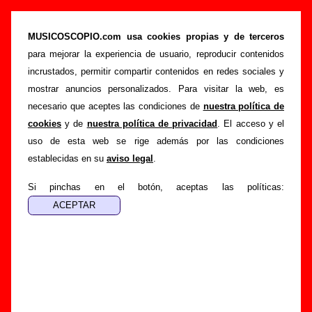
“No te puedo hacer feliz”, canción de El Chico
Con La Espina En El Costado (Letra e
MUSICOSCOPIO.com usa cookies propias y de terceros
información)
para mejorar la experiencia de usuario, reproducir contenidos
incrustados, permitir compartir contenidos en redes sociales y
>
>
Portada
El Chico Con La Espina En El Costado
Canciones
mostrar anuncios personalizados. Para visitar la web, es
>
No te puedo hacer feliz
necesario que aceptes las condiciones de
nuestra política de
cookies
y de
nuestra política de privacidad
. El acceso y el
Esta página pretende recopilar todo tipo de información
uso de esta web se rige además por las condiciones
sobre la
canción "No te puedo hacer feliz
" interpretada por
establecidas en su
aviso legal
.
El Chico Con La Espina En El Costado
. Además de su
letra, también aparecerá información sobre el autor o los
Si pinchas en el botón, aceptas las políticas:
autores, sobre los discos en los que está incluido este tema,
sobre la grabación del mismo, sobre versiones a cargo de
otros grupos... Si encuentras errores o tienes información
adicional, puedes ayudar a
completar esta información
.