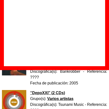
Autores, versiones, ediciones... de “No te puedo
hacer feliz”
Autor(es) de la letra - ????
Autor(es) de la música - ????
Discos en los que aparece “No te puedo hacer feliz”
“
Tú rompió mi corazón
” (
CD
)
Grupo(s):
El Chico Con La Espina En El
Costado
Discográfica(s):
Bankrobber
- Referencia:
????
Fecha de publicación:
2005
“
DepoXXI
” (
2 CDs
)
Grupo(s):
Varios artistas
Discográfica(s):
Tsunami Music
- Referencia: