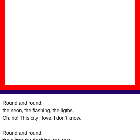
Autor(es) de la música - ????
Discos en los que aparece “Madrid”
“
Follow the city lights
” (
CD
)
Grupo(s):
Dover
Discográfica(s):
EMI Music Spain
-
Referencia:
????
Fecha de publicación:
02 de octubre de
2006
Letra de “Madrid”
Round and round,
the neon, the flashing, the ligths.
Oh, no! This city I love, I don’t know.
Round and round,