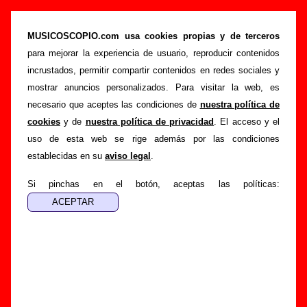
“Madrid”, canción de Dover (Letra e
información)
MUSICOSCOPIO.com usa cookies propias y de terceros
para mejorar la experiencia de usuario, reproducir contenidos
>
>
>
Portada
Dover
Canciones
Madrid
incrustados, permitir compartir contenidos en redes sociales y
Esta página pretende recopilar todo tipo de información
mostrar anuncios personalizados. Para visitar la web, es
sobre la
canción "Madrid
" interpretada por
Dover
. Además
necesario que aceptes las condiciones de
nuestra política de
de su letra, también aparecerá información sobre el autor o
cookies
y de
nuestra política de privacidad
. El acceso y el
los autores, sobre los discos en los que está incluido este
uso de esta web se rige además por las condiciones
tema, sobre la grabación del mismo, sobre versiones a cargo
establecidas en su
aviso legal
.
de otros grupos... Si encuentras errores o tienes información
adicional, puedes ayudar a
completar esta información
.
Si pinchas en el botón, aceptas las políticas:
Autores, versiones, ediciones... de “Madrid”
Autor(es) de la letra - ????