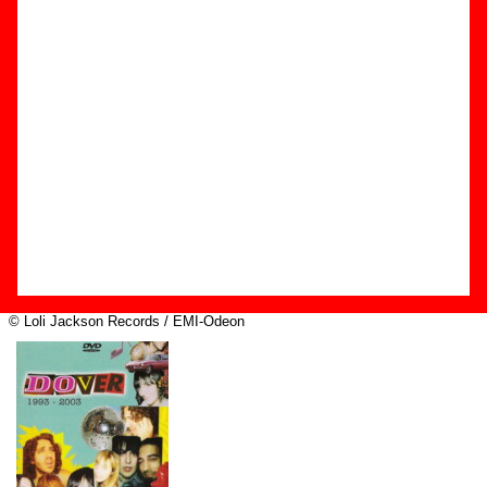
Edición
Título:
Dover 1993-2003
Formato:
DVD
Fecha de publicación:
24 de noviembre de 2003
Discográfica(s):
Loli Jackson Records / EMI-Odeon
Referencia:
????
Grupo(s)
:
Dover
Diseño
© Loli Jackson Records / EMI-Odeon