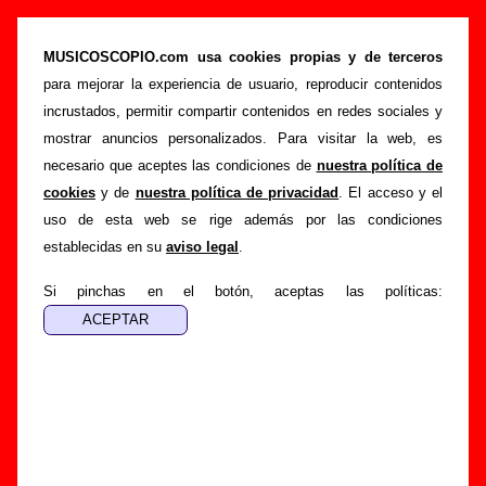
“Dover 1993-2003” (DVD, 2003) - Dover
MUSICOSCOPIO.com usa cookies propias y de terceros
>
>
>
Portada
Dover
Discografía
Dover 1993-2003
para mejorar la experiencia de usuario, reproducir contenidos
Esta página pretende recopilar todo tipo de información
incrustados, permitir compartir contenidos en redes sociales y
sobre el
disco “Dover 1993-2003”
, interpretado por
Dover
.
mostrar anuncios personalizados. Para visitar la web, es
Además del listado de canciones incluidas en el disco,
necesario que aceptes las condiciones de
nuestra política de
también se mostrarán en esta página otros tipos de
cookies
y de
nuestra política de privacidad
. El acceso y el
información a medida que estén disponibles: los datos
uso de esta web se rige además por las condiciones
relacionados con su publicación, los créditos de la grabación
establecidas en su
aviso legal
.
de las canciones (productor, músicos, colaboradores y
Si pinchas en el botón, aceptas las políticas:
responsables de la grabación, las mezclas y la
masterización), información sobre otras ediciones en otros
formatos, curiosidades relacionadas con el disco... Si
encuentras errores o tienes información adicional, puedes
ayudar a
completar esta información
.