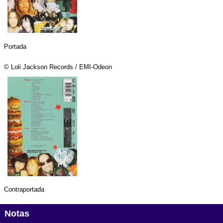
Portada
© Loli Jackson Records / EMI-Odeon
Contraportada
Notas