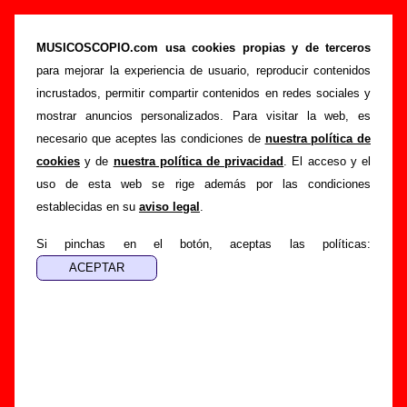
“Las canciones del año que viene”, canción
de Doctor Divago (Letra e información)
MUSICOSCOPIO.com usa cookies propias y de terceros
para mejorar la experiencia de usuario, reproducir contenidos
>
>
Portada
Doctor Divago
Canciones
incrustados, permitir compartir contenidos en redes sociales y
>
Las canciones del año que viene
mostrar anuncios personalizados. Para visitar la web, es
necesario que aceptes las condiciones de
nuestra política de
Esta página pretende recopilar todo tipo de información
cookies
y de
nuestra política de privacidad
. El acceso y el
sobre la
canción "Las canciones del año que viene
"
uso de esta web se rige además por las condiciones
interpretada por
Doctor Divago
. Además de su letra,
establecidas en su
aviso legal
.
también aparecerá información sobre el autor o los autores,
sobre los discos en los que está incluido este tema, sobre la
Si pinchas en el botón, aceptas las políticas:
grabación del mismo, sobre versiones a cargo de otros
grupos... Si encuentras errores o tienes información
adicional, puedes ayudar a
completar esta información
.
Autores, versiones, ediciones... de “Las