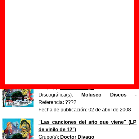
canciones del año que viene”
Autor(es) de la letra - Manolo Bertrán
Autor(es) de la música - Manolo Bertrán
Autor(es) de los arreglos - Doctor Divago
Discos en los que aparece “Las canciones del año que
viene”
“
Las canciones del año que viene
” (
CD
)
Grupo(s):
Doctor Divago
Discográfica(s):
Molusco Discos
-
Referencia:
????
Fecha de publicación:
02 de abril de 2008
“
Las canciones del año que viene
” (
LP
de vinilo de 12’’
)
Grupo(s):
Doctor Divago