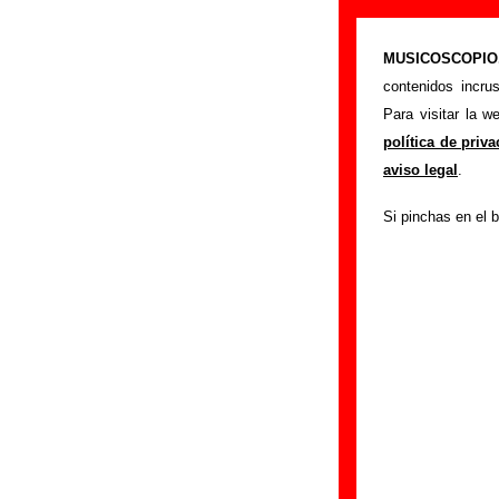
“Gatitos peque
MUSICOSCOPIO.c
>
Portada
Doble Ple
contenidos incru
Esta página prete
Para visitar la 
interpretada por
Do
política de priv
los autores, sobre 
aviso legal
.
versiones a cargo 
Si pinchas en el b
ayudar a
completa
Autores, versio
Autor(es) de la let
Autor(es) de la mú
Discos en los qu