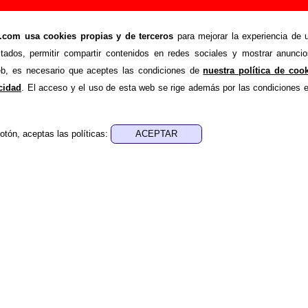
ños”, canción de Doble Pletina (Letra e informac
om usa cookies propias y de terceros
para mejorar la experiencia de u
>
>
tina
Canciones
Gatitos pequeños
stados, permitir compartir contenidos en redes sociales y mostrar anuncio
nde recopilar todo tipo de información sobre la
canción "
web, es necesario que aceptes las condiciones de
nuestra política de coo
ble Pletina
. Además de su letra, también aparecerá informaci
acidad
. El acceso y el uso de esta web se rige además por las condiciones 
los discos en los que está incluido este tema, sobre la grabac
de otros grupos... Si encuentras errores o tienes informació
otón, aceptas las políticas:
r esta información
.
nes, ediciones... de “Gatitos pequeños”
ra - Julio Bustamante
sica - Julio Bustamante
e aparece “Gatitos pequeños”