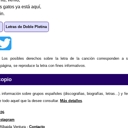
s gatos ya está aquí,
in.
Letras de Doble Pletina
: Los posibles derechos sobre la letra de la canción corresponden a s
ágina, se reproduce la letra con fines informativos.
copio
 información sobre grupos españoles (discografias, biografías, letras...) y f
e todo aquel que la desee consultar.
Más detalles
.
026
nstagram
 Albaida Ventura -
Contacto