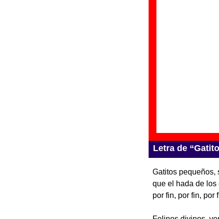
“
J
Gr
Di
Fe
“
T
pr
Gr
Di
Fe
Letra de “Gati
Gatitos pequeños, s
que el hada de los 
por fin, por fin, por f
Felinos divinos, ve