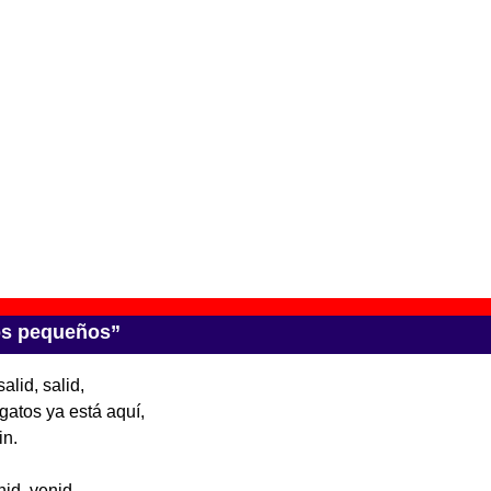
uli Bustamante i amics
” (
EP de vinilo de 7’’
)
upo(s):
Varios artistas
scográfica(s):
Discos De Kirlian
- Referencia:
DK05
cha de publicación:
julio de 2013
ributo a Julio Bustamante. Al peu del canó / Al pie
omocional
)
upo(s):
Varios artistas
scográfica(s):
Sinedin Music
- Referencia:
????
cha de publicación:
septiembre de 2013
tos pequeños”
alid, salid,
gatos ya está aquí,
in.
nid, venid,