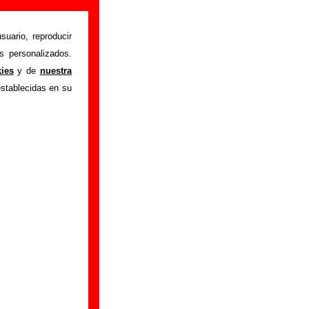
ión)
suario, reproducir
s personalizados.
Gatitos pequeños
"
kies
y de
nuestra
ón sobre el autor o
establecidas en su
ión del mismo, sobre
n adicional, puedes