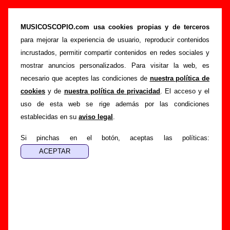
“Usa tus tres agujeros”, canción de
Discípulos De Dionisos (Letra e información)
MUSICOSCOPIO.com usa cookies propias y de terceros
para mejorar la experiencia de usuario, reproducir contenidos
>
>
Portada
Discípulos De Dionisos
Canciones
incrustados, permitir compartir contenidos en redes sociales y
>
Usa tus tres agujeros
mostrar anuncios personalizados. Para visitar la web, es
necesario que aceptes las condiciones de
nuestra política de
Esta página pretende recopilar todo tipo de información
cookies
y de
nuestra política de privacidad
. El acceso y el
sobre la
canción "Usa tus tres agujeros
" interpretada por
uso de esta web se rige además por las condiciones
Discípulos De Dionisos
. Además de su letra, también
establecidas en su
aviso legal
.
aparecerá información sobre el autor o los autores, sobre los
discos en los que está incluido este tema, sobre la grabación
Si pinchas en el botón, aceptas las políticas:
del mismo, sobre versiones a cargo de otros grupos... Si
encuentras errores o tienes información adicional, puedes
ayudar a
completar esta información
.
Autores, versiones, ediciones... de “Usa tus tres