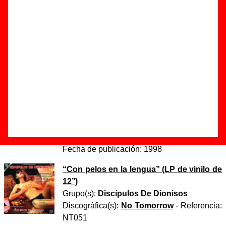
agujeros”
Autor(es) de la letra - ????
Autor(es) de la música - ????
Discos en los que aparece “Usa tus tres agujeros”
“
Con pelos en la lengua
” (
CD
)
Grupo(s):
Discípulos De Dionisos
Discográfica(s):
No Tomorrow
- Referencia:
NT051 CD
Fecha de publicación:
1998
“
Con pelos en la lengua
” (
LP de vinilo de
12’’
)
Grupo(s):
Discípulos De Dionisos
Discográfica(s):
No Tomorrow
- Referencia:
NT051