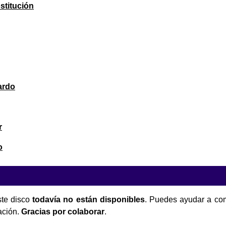
ostitución
ardo
r
o
te disco
todavía no están disponibles
. Puedes ayudar a com
ación.
Gracias por colaborar
.