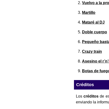
Vuelvo a la pr
Martillo
Mataré al DJ
Doble cuerpo
Pequeño bast
Crazy train
Asesino el r’n’
Botas de fueg
Créditos
Los
créditos
de es
enviando la inform