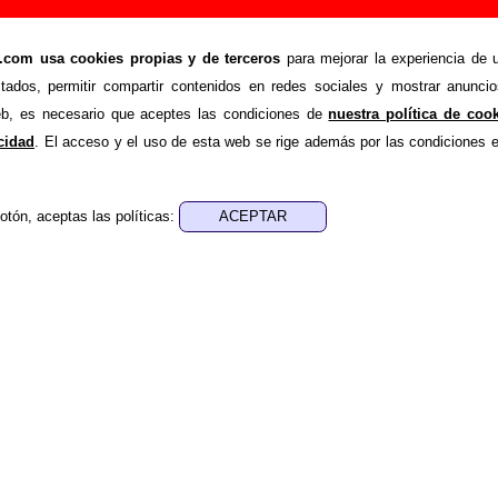
a!! (Edición especial 10° aniversario)” (LP de vin
ulos De Dionisos
om usa cookies propias y de terceros
para mejorar la experiencia de u
stados, permitir compartir contenidos en redes sociales y mostrar anuncio
>
>
os De Dionisos
Discografía
Como una droga!! (Edición especial 1
web, es necesario que aceptes las condiciones de
nuestra política de coo
de recopilar todo tipo de información sobre el
disco “Como una
acidad
. El acceso y el uso de esta web se rige además por las condiciones 
ersario)”
, interpretado por
Discípulos De Dionisos
. Adem
s en el disco, también se mostrarán en esta página otros tip
disponibles: los datos relacionados con su publicación, 
otón, aceptas las políticas:
anciones (productor, músicos, colaboradores y responsables d
erización), información sobre otras ediciones en otros form
l disco... Si encuentras errores o tienes información adicion
formación
.