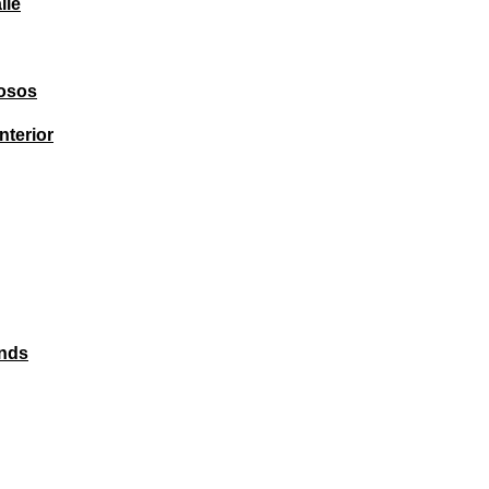
lle
iosos
nterior
inds