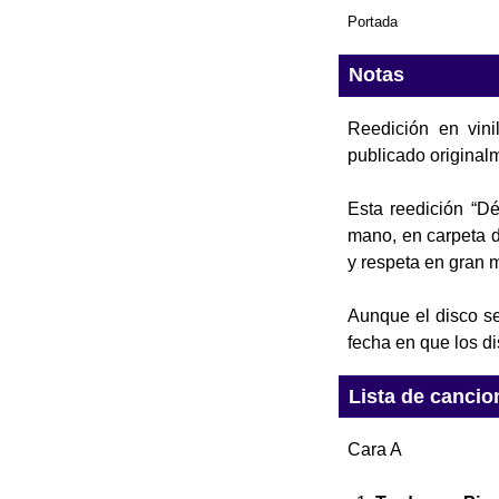
Portada
Notas
Reedición en vini
publicado original
Esta reedición “D
mano, en carpeta de
y respeta en gran m
Aunque el disco se
fecha en que los di
Lista de cancio
Cara A