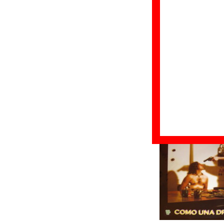
Título:
Como una dr
Formato:
LP de vin
Fecha de publicac
Discográfica(s):
H
Referencia:
HR-0
Grupo(s)
:
Discípu
Diseño
© H Records