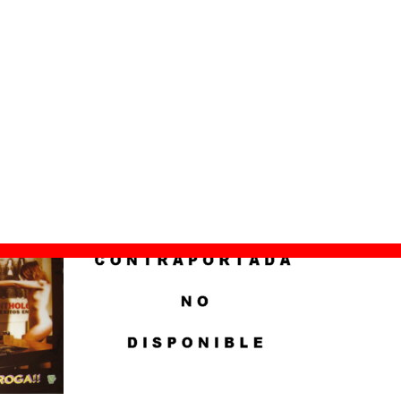
oga!! (Edición especial 10° aniversario)
ilo de 12’’
ión:
febrero de 2014
 Records
07
los De Dionisos
© H Records