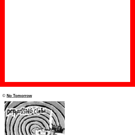
Edición
Título:
Luchando contigo
Formato:
Single de vinilo de 7’’
Fecha de publicación:
1993
Discográfica(s):
No Tomorrow
Referencia:
????
Grupo(s)
:
Depressing Claim
Diseño
©
No Tomorrow