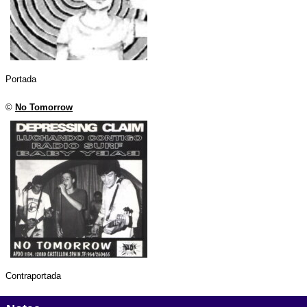
Portada
©
No Tomorrow
Contraportada