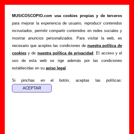
“Luchando contigo” (Single de vinilo de 7’’,
1993) - Depressing Claim
MUSICOSCOPIO.com usa cookies propias y de terceros
para mejorar la experiencia de usuario, reproducir contenidos
>
>
>
Portada
Depressing Claim
Discografía
Luchando contigo
incrustados, permitir compartir contenidos en redes sociales y
Esta página pretende recopilar todo tipo de información
mostrar anuncios personalizados. Para visitar la web, es
sobre el
disco “Luchando contigo”
, interpretado por
necesario que aceptes las condiciones de
nuestra política de
Depressing Claim
. Además del listado de canciones
cookies
y de
nuestra política de privacidad
. El acceso y el
incluidas en el disco, también se mostrarán en esta página
uso de esta web se rige además por las condiciones
otros tipos de información a medida que estén disponibles:
establecidas en su
aviso legal
.
los datos relacionados con su publicación, los créditos de la
grabación de las canciones (productor, músicos,
Si pinchas en el botón, aceptas las políticas:
colaboradores y responsables de la grabación, las mezclas y
la masterización), información sobre otras ediciones en otros
formatos, curiosidades relacionadas con el disco... Si
encuentras errores o tienes información adicional, puedes
ayudar a
completar esta información
.