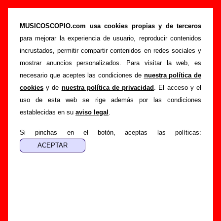
Deneuve - Añadir o corregir información
MUSICOSCOPIO.com usa cookies propias y de terceros
>
>
Portada
Deneuve
Añadir
para mejorar la experiencia de usuario, reproducir contenidos
Si tienes información adicional, puedes enviar nueva
incrustados, permitir compartir contenidos en redes sociales y
información o corregir la existente mediante el siguiente
mostrar anuncios personalizados. Para visitar la web, es
formulario o escribiendo un e-mail a
necesario que aceptes las condiciones de
nuestra política de
guialven@musicoscopio.com
.
Gracias por tu
cookies
y de
nuestra política de privacidad
. El acceso y el
colaboración.
uso de esta web se rige además por las condiciones
establecidas en su
aviso legal
.
Nombre
:
Si pinchas en el botón, aceptas las políticas:
E-mail
:
(necesario para obtener respuesta)
Asunto :