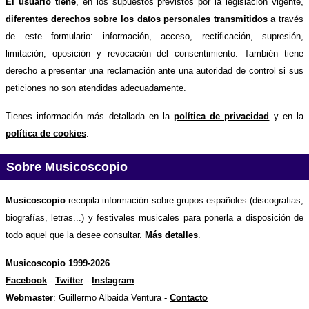
El usuario tiene
, en los supuestos previstos por la legislación vigente,
diferentes derechos sobre los datos personales transmitidos
a través
de este formulario: información, acceso, rectificación, supresión,
limitación, oposición y revocación del consentimiento. También tiene
derecho a presentar una reclamación ante una autoridad de control si sus
peticiones no son atendidas adecuadamente.
Tienes información más detallada en la
política de privacidad
y en la
política de cookies
.
Sobre Musicoscopio
Musicoscopio
recopila información sobre grupos españoles (discografias,
biografías, letras...) y festivales musicales para ponerla a disposición de
todo aquel que la desee consultar.
Más detalles
.
Musicoscopio 1999-2026
Facebook
-
Twitter
-
Instagram
Webmaster
: Guillermo Albaida Ventura -
Contacto