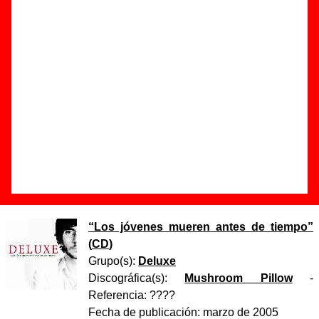
Autor(es) de la letra - Xoel López
Autor(es) de la música - Xoel López
Discos en los que aparece “Lo que tú querías ver”
“
Lo que tú querías ver
” (
CD single
promocional
)
Grupo(s):
Deluxe
Discográfica(s):
Mushroom Pillow
-
Referencia:
????
Fecha de publicación:
2005
“
Los jóvenes mueren antes de tiempo
”
(
CD
)
Grupo(s):
Deluxe
Discográfica(s):
Mushroom Pillow
-
Referencia:
????
Fecha de publicación:
marzo de 2005