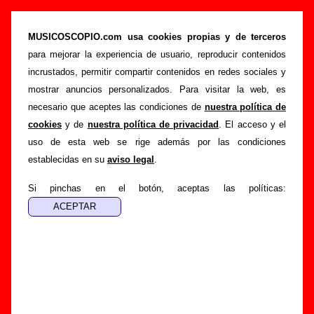
“Lo que tú querías ver”, canción de Deluxe
(Letra e información)
MUSICOSCOPIO.com usa cookies propias y de terceros
para mejorar la experiencia de usuario, reproducir contenidos
>
>
>
Portada
Deluxe
Canciones
Lo que tú querías ver
incrustados, permitir compartir contenidos en redes sociales y
Esta página pretende recopilar todo tipo de información
mostrar anuncios personalizados. Para visitar la web, es
sobre la
canción "Lo que tú querías ver
" interpretada por
necesario que aceptes las condiciones de
nuestra política de
Deluxe
. Además de su letra, también aparecerá información
cookies
y de
nuestra política de privacidad
. El acceso y el
sobre el autor o los autores, sobre los discos en los que está
uso de esta web se rige además por las condiciones
incluido este tema, sobre la grabación del mismo, sobre
establecidas en su
aviso legal
.
versiones a cargo de otros grupos... Si encuentras errores o
tienes información adicional, puedes ayudar a
completar
Si pinchas en el botón, aceptas las políticas:
esta información
.
Autores, versiones, ediciones... de “Lo que tú
querías ver”