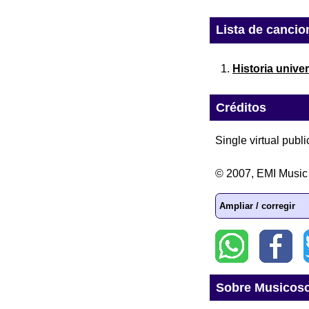
Lista de cancio
Historia unive
Créditos
Single virtual publ
© 2007, EMI Music
Ampliar / corregir
Sobre Musicos