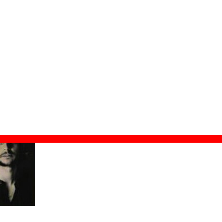
gital
ión:
10 de julio de 2007
MI Music Spain