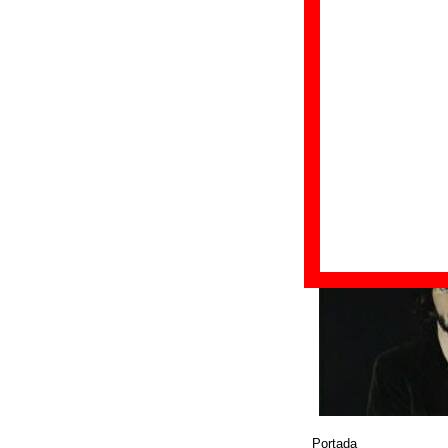
Formato:
Single di
Fecha de publicac
Discográfica(s):
E
Referencia:
????
Grupo(s)
:
Deluxe
Diseño
© EMI Music Spain
Portada