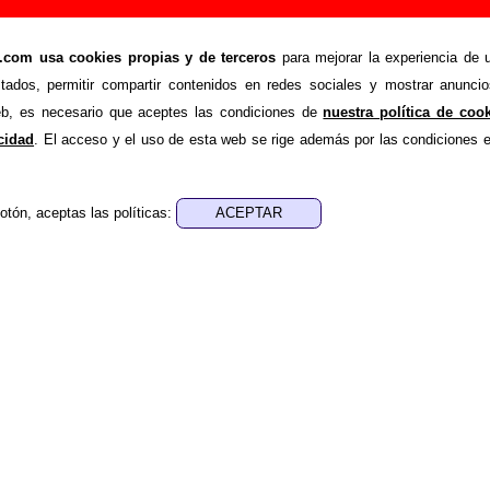
rsal (El amor no es lo que piensas)” (Single digita
om usa cookies propias y de terceros
para mejorar la experiencia de u
stados, permitir compartir contenidos en redes sociales y mostrar anuncio
>
>
Discografía
Historia universal (El amor no es lo que piensas)
web, es necesario que aceptes las condiciones de
nuestra política de coo
de recopilar todo tipo de información sobre el
disco “Historia
acidad
. El acceso y el uso de esta web se rige además por las condiciones 
nsas)”
, interpretado por
Deluxe
. Además del listado de cancio
e mostrarán en esta página otros tipos de información a
tos relacionados con su publicación, los créditos de la grabac
otón, aceptas las políticas:
s, colaboradores y responsables de la grabación, las mezclas y
otras ediciones en otros formatos, curiosidades relacionadas
 o tienes información adicional, puedes ayudar a
completar est
iversal (El amor no es lo que piensas)