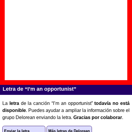
Autor(es) de la letra - ????
Autor(es) de la música - ????
Discos en los que aparece “I’m an opportunist”
“
Howling mad, Mr. Wolf!
” (
Maxi 12’’
)
Grupo(s):
Delorean
Discográfica(s):
Gssh Gssh
- Referencia:
????
Fecha de publicación:
2005
Letra de “I’m an opportunist”
La
letra
de la canción “I’m an opportunist”
todavía no está
disponible
. Puedes ayudar a ampliar la información sobre el
grupo Delorean enviando la letra.
Gracias por colaborar
.
Enviar la letra
Más letras de Delorean