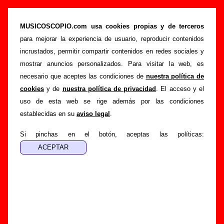
“I’m an opportunist”, canción de Delorean
(Letra e información)
MUSICOSCOPIO.com usa cookies propias y de terceros
para mejorar la experiencia de usuario, reproducir contenidos
>
>
>
Portada
Delorean
Canciones
I’m an opportunist
incrustados, permitir compartir contenidos en redes sociales y
Esta página pretende recopilar todo tipo de información
mostrar anuncios personalizados. Para visitar la web, es
sobre la
canción "I’m an opportunist
" interpretada por
necesario que aceptes las condiciones de
nuestra política de
Delorean
. Además de su letra, también aparecerá
cookies
y de
nuestra política de privacidad
. El acceso y el
información sobre el autor o los autores, sobre los discos en
uso de esta web se rige además por las condiciones
los que está incluido este tema, sobre la grabación del
establecidas en su
aviso legal
.
mismo, sobre versiones a cargo de otros grupos... Si
encuentras errores o tienes información adicional, puedes
Si pinchas en el botón, aceptas las políticas:
ayudar a
completar esta información
.
Autores, versiones, ediciones... de “I’m an
opportunist”