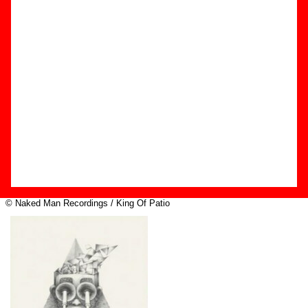
Edición
Título:
Arty party
Formato:
EP de vinilo de 7’’
Fecha de publicación:
marzo de 2009
Discográfica(s):
Naked Man Recordings / King Of Patio
Referencia:
????
Grupo(s)
:
De Vito
Diseño
© Naked Man Recordings / King Of Patio