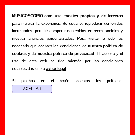
“Arty party” (EP de vinilo de 7’’, 2009) - De Vito
MUSICOSCOPIO.com usa cookies propias y de terceros
>
>
>
Portada
De Vito
Discografía
Arty party
para mejorar la experiencia de usuario, reproducir contenidos
Esta página pretende recopilar todo tipo de información
incrustados, permitir compartir contenidos en redes sociales y
sobre el
disco “Arty party”
, interpretado por
De Vito
.
mostrar anuncios personalizados. Para visitar la web, es
Además del listado de canciones incluidas en el disco,
necesario que aceptes las condiciones de
nuestra política de
también se mostrarán en esta página otros tipos de
cookies
y de
nuestra política de privacidad
. El acceso y el
información a medida que estén disponibles: los datos
uso de esta web se rige además por las condiciones
relacionados con su publicación, los créditos de la grabación
establecidas en su
aviso legal
.
de las canciones (productor, músicos, colaboradores y
Si pinchas en el botón, aceptas las políticas:
responsables de la grabación, las mezclas y la
masterización), información sobre otras ediciones en otros
formatos, curiosidades relacionadas con el disco... Si
encuentras errores o tienes información adicional, puedes
ayudar a
completar esta información
.