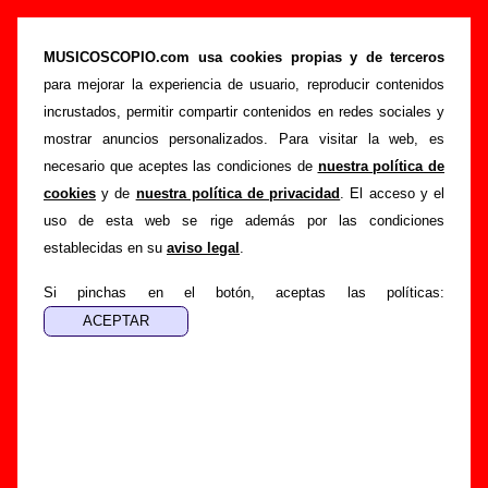
“Más daño me hizo tu amor”, canción de
Corcobado (Letra e información)
MUSICOSCOPIO.com usa cookies propias y de terceros
para mejorar la experiencia de usuario, reproducir contenidos
>
>
Portada
Corcobado
Canciones
incrustados, permitir compartir contenidos en redes sociales y
>
Más daño me hizo tu amor
mostrar anuncios personalizados. Para visitar la web, es
necesario que aceptes las condiciones de
nuestra política de
Esta página pretende recopilar todo tipo de información
cookies
y de
nuestra política de privacidad
. El acceso y el
sobre la
canción "Más daño me hizo tu amor
" interpretada
uso de esta web se rige además por las condiciones
por
Corcobado
. Además de su letra, también aparecerá
establecidas en su
aviso legal
.
información sobre el autor o los autores, sobre los discos en
los que está incluido este tema, sobre la grabación del
Si pinchas en el botón, aceptas las políticas:
mismo, sobre versiones a cargo de otros grupos... Si
encuentras errores o tienes información adicional, puedes
ayudar a
completar esta información
.
Autores, versiones, ediciones... de “Más daño me