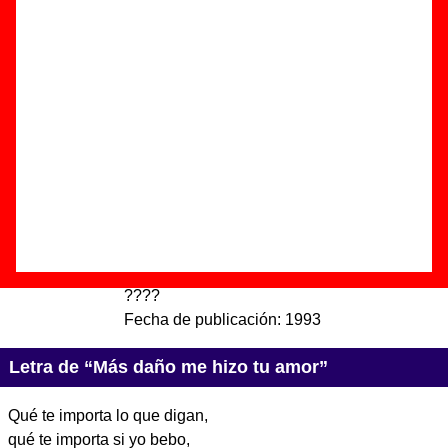
hizo tu amor”
Autor(es) de la letra - ????
Autor(es) de la música - ????
Discos en los que aparece “Más daño me hizo tu amor”
“
Boleros enfermos de amor - Volumen I
(con Cría Cuervos)
” (
Mini CD / Mini LP
)
Grupo(s):
Corcobado
Discográfica(s):
Triquinoise
- Referencia:
????
Fecha de publicación:
1993
Letra de “Más daño me hizo tu amor”
Qué te importa lo que digan,
qué te importa si yo bebo,